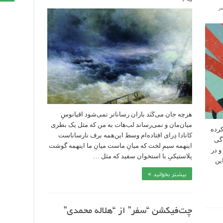
۰
عر
هرچه جان‌ می‌کَنَد باران رساناتر نمی‌شود اقیانوسِ
میان‌مان و نمی‌رساند لب‌هات به من که مثل یک بطری
کرده
کانادا‌ دِرای افتاده‌ام وسط این‌همه برف نارساناست
دگی
اینهمه سیمِ لخت که میانِ ماست میانِ ما اینهمه گوشت‌
و در
پلاستیکیِ با استخوان سفید‌ که مثل …
ین
بیشتر بخوانید »
چت‌فیکشن “سفر” از “هلاله محمدی”