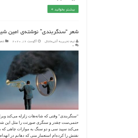
بیشتر بخوانید »
شعر “سنگربندی” نوشته‌ی امین شی
تیم تحریریه آنتی‌مانتال
آگوست 16, 2020
شعر
۰
“سنگربندی” وقتی که شانه‌هات زلزله می‌کند ویرا
حتمی‌ست چقدر و سنگری صورتت را مثل این شع
می‌کند سپید سی و دو سنگ به موازات چاهی که ب
نفتش را کرده‌ام استعمار منی که دهانم در انهدام