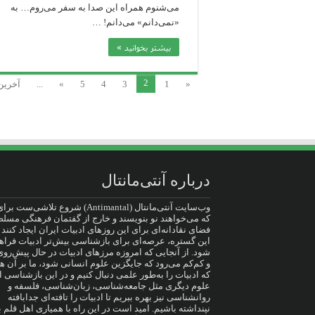
می‌شنوم همراه این صدا به سفر می‌روم… به
«نمی‌دانم» می‌دانم! …
بیشتر بخوانید »
2
«
1
3
4
5
»
...
آخرین
درباره آنتی‌مانتال
وب‌سایت آنتی‌مانتال (Antimantal) شروع تلاشی‌س
که می‌خواهند نو بنویسند و خارج از گفتمان فرهنگی مسلط
فضای نقادانه‌ای برای این روزهای ادبیات ایران ایجاد کنند ت
این گستره، عرصه‌ای برای بازشناسی بیش‌تر ادبیات فراه
شود. از آنجایی که امروزه مرزهای ادبیات در حال پیش‌ر
و کم‌کم می‌رود که جایگزین علوم انسانی شود، ما بر آن 
که ادبیات را به‌طور علمی دنبال کنیم و در این بازشناسی ا
علوم دیگری مثل جامعه‌شناسی، زبان‌شناسی، فلسفه و
روانشناسی نیز بهره ببریم تا ادبیات را تافته‌ای جدا‌بافته
نپنداشته باشیم. امید است در این راه با همیاری اهل قلم ب