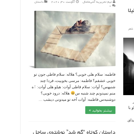
تیم تحریریه آنتی‌مانتال
آگوست 30, 2020
داستان
۰
لا
 شعر
فاطمه: سلام هلی خوبی؟ هلاله: سلام فاطی جون تو
خوبی عشقم؟ فاطمه: مرسی بخوبیت، فردا چند
شنبهس؟ آوات: سلام فاطی آوات: هیلو هلی آوات: ٱه
منم نمیدونم چند شنبه س
هلاله: درود خوبی؟
دوشنبه‌س فاطمه: آوات آخه تو میدونی دیشب …
 با
بیشتر بخوانید »
یدای
داستان کوتاه “گم شد” نوشته‌ی ساحل