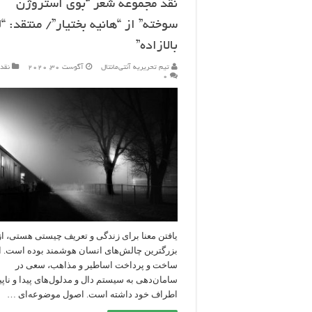
نقد مجموعه شعر “بوی استروژن
سوخته” از “هانیه بختیار”/ منتقد: “لی
بالازاده”
تیم تحریریه آنتی‌مانتال
آگوست 30, 2020
نقد
۰
یافتن معنا برای زندگی و تعریف چیستی هستی، از
بزرگترین چالش‌های انسان هوشمند بوده است. او
ساخت و پرداخت اساطیر و مذاهب، سعی در
سامان‌دهی به سیستم‌ دال‌ و مدلول‌های پیدا و ناپ
اطراف خود داشته است. اصول موضوعه‌ای …