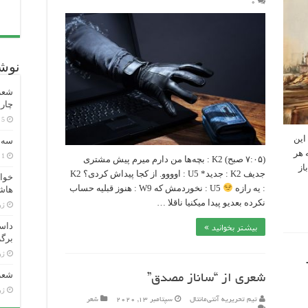
۰
نوشت
شعر 
چارل
5 ساعت پیش
این
سه ش
 هر
1 هفته پیش
(۷:۰۵ صبح) K2 : بچه‌ها من دارم میرم پیش مشتری
از
جدیف K2 : جدید* U5 : اوووو. از کجا پیداش کردی؟ K2
خوان
: یه رازه
U5 : نخوردمش که W9 : هنوز قبلیه حساب
هاش
نکرده بعدیو پیدا میکنیا ناقلا …
ژوئن
داست
بیشتر بخوانید »
برگر
ژوئن
شعر 
شعری از “ساناز مصدق”
ژوئن
تیم تحریریه آنتی‌مانتال
سپتامبر 13, 2020
شعر