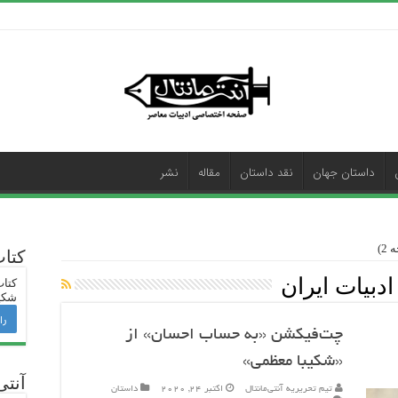
داستان جهان
نقد داستان
مقاله
نشر
2)
کتا
ادبیات ایران
کتاب
شکی
را
چت‌فیکشن «به حساب احسان» از
«شکیبا معظمی»
آنتی
تیم تحریریه آنتی‌مانتال
اکتبر 24, 2020
داستان