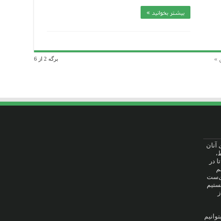
بیشتر بخوانید »
 »
برگه 2 از 6
ت برای آنان
،
ا در
م
وی‌ست
هستیم
ز
توانیم