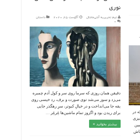
نوری
تیم تحریریه آنتی‌مانتال
آگوست 25, 2020
داستان
۰
دقیقن همان روزی که سرما روی سر و کول آدم چمبره
می‌زد و سوز می‌شد توی صورت و برف، رد خیسی روی
یقه جا می‌انداخت و در خیالِ کبوتر، سرِ رهگذر جایی
ه در
برای ریدن بود و اگزوز تمام ماشین‌ها غِرغِر …
چیزی
بیشتر بخوانید »
بین
هاش