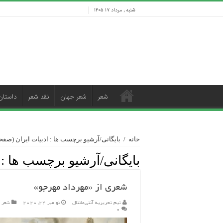
شنبه , مرداد ۱۷ ۱۴۰۵
شعر
شعر جهان
نقد شعر
داستان
خانه
/
بایگانی/آرشیو برچسب ها : ادبیات ایران
(صفحه 
بایگانی/آرشیو برچسب ها :
شعری از «مهرداد مهرجو»
تیم تحریریه آنتی‌مانتال
نوامبر 24, 2020
شعر
۰