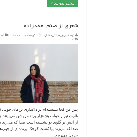
بیشتر بخوانید »
شعری از صنم احمدزاده
تیم تحریریه آنتی‌مانتال
آگوست 18, 2020
شعر
۰
پس من کجا نشسته‌ام بر داغداری تن‌های چوبی ک
غارتِ نیزار خواب پنج‌هزار پرنده روشن می‌بینند 
از آتش بر گلوی تو نشسته است صدا که می‌زند ب
صدا که می‌زند بیا مُشت کوچک پرنده‌ای از جیب‌
بیرون می‌ریزد …