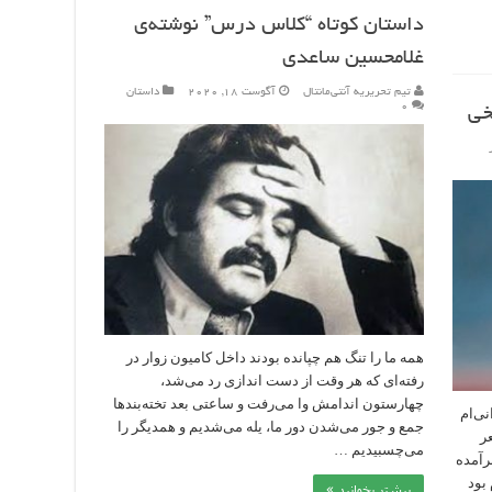
داستان کوتاه “کلاس درس” نوشته‌ی
غلامحسین ساعدی
تیم تحریریه آنتی‌مانتال
آگوست 18, 2020
داستان
۰
خی
همه ما را تنگ هم چپانده بودند داخل کامیون زوار در
رفته‏‌ای که هر وقت از دست اندازی رد می‌‏شد،
چهارستون اندام‏ش وا می‌‏رفت و ساعتی بعد تخته‌بندها
نی‌ام
جمع و جور می‌شدن دور ما، یله می‌شدیم و همدیگر را
ر
می‌‏چسبیدیم …
رآمده
 بود
بیشتر بخوانید »