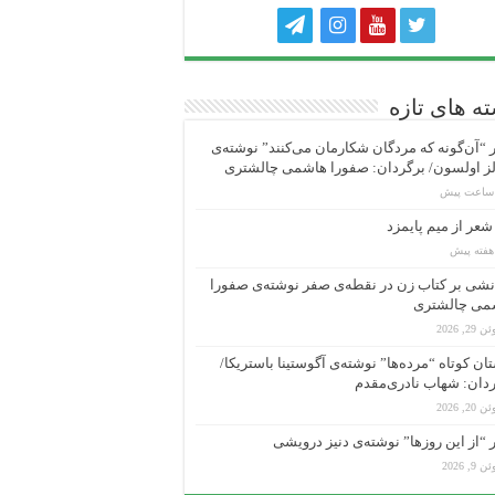
ه های تازه
“آن‌گونه که مردگان شکارمان می‌کنند” نوشته‌ی
ز اولسون/ برگردان: صفورا هاشمی چالشتری
عر از میم پایمزد
شی بر کتاب زن در نقطه‌ی صفر نوشته‌ی صفورا
می چالشتری
 29, 2026
ان کوتاه “مرده‌ها” نوشته‌ی آگوستینا باستریکا/
دان: شهاب نادری‌مقدم
 20, 2026
“از این روزها” نوشته‌ی دنیز درویشی
 9, 2026