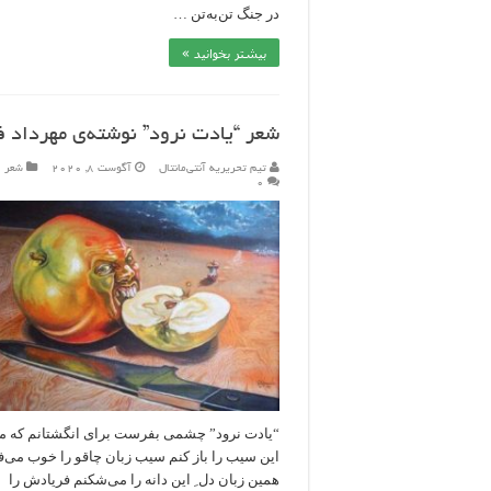
در جنگ تن‌به‌تن …
بیشتر بخوانید »
شعر “یادت نرود” نوشته‌ی مهرداد ف
تیم تحریریه آنتی‌مانتال
آگوست 8, 2020
شعر
۰
“یادت نرود” چشمی بفرست برای انگشتانم که
این سیب را باز کنم سیب زبان چاقو را خوب می‌فه
همین زبان دل ِ این دانه را می‌شکنم فریادش را