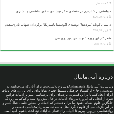
2 هفته پیش
خوانشی بر کتاب زن در نقطه‌ی صفر نوشته‌ی صفورا هاشمی چالشتری
ژوئن 29, 2026
داستان کوتاه “مرده‌ها” نوشته‌ی آگوستینا باستریکا/ برگردان: شهاب نادری‌مقدم
ژوئن 20, 2026
شعر “از این روزها” نوشته‌ی دنیز درویشی
ژوئن 9, 2026
درباره آنتی‌مانتال
وب‌سایت آنتی‌مانتال (Antimantal) شروع تلاشی‌ست برای آنان که می‌خواهند نو
بنویسند و خارج از گفتمان فرهنگی مسلط، فضای نقادانه‌ای برای این روزهای ادبیات
ایران ایجاد کنند تا در این گستره، عرصه‌ای برای بازشناسی بیش‌تر ادبیات فراهم
شود. از آنجایی که امروزه مرزهای ادبیات در حال پیش‌روی‌ست و کم‌کم می‌رود که
جایگزین علوم انسانی شود، ما بر آن هستیم که ادبیات را به‌طور علمی دنبال کنیم و
در این بازشناسی از علوم دیگری مثل جامعه‌شناسی، زبان‌شناسی، فلسفه و
روانشناسی نیز بهره ببریم تا ادبیات را تافته‌ای جدا‌بافته نپنداشته باشیم. امید است