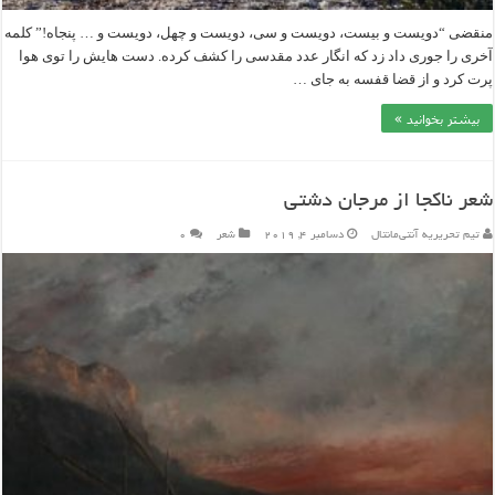
منقضی “دویست و بیست، دویست و سی، دویست و چهل، دویست و … پنجاه!” کلمه
آخری را جوری داد زد که انگار عدد مقدسی را کشف کرده. دست هایش را توی هوا
پرت کرد و از قضا قفسه به جای …
بیشتر بخوانید »
شعر ناکجا از مرجان دشتی
تیم تحریریه آنتی‌مانتال
دسامبر 4, 2019
شعر
۰