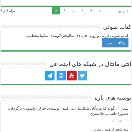
6
« اولین
...
«
2
3
4
5
برگه 6 از 6
کتاب صوتی
کتاب صوتی فرانی و زویی جی‌. دی سالینجر/گوینده: شکیبا معظمی
رایگان – خرید
آنتی ‌مانتال در شبکه های اجتماعی
نوشته های تازه
شعر “آن‌گونه که مردگان شکارمان می‌کنند” نوشته‌ی چارلز اولسون/ برگردان:
صفورا هاشمی چالشتری
1 روز پیش
سه شعر از میم پایمزد