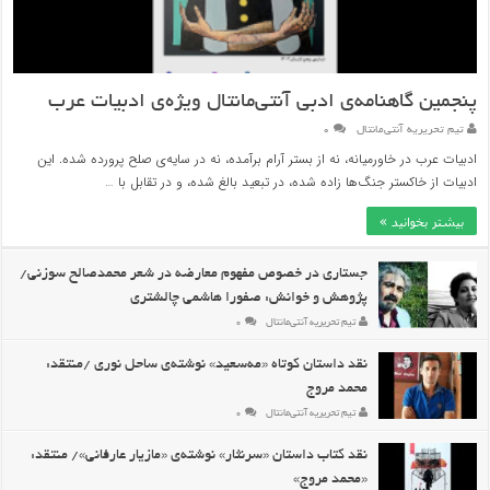
پنجمین گاهنامه‌ی ادبی آنتی‌مانتال ویژه‌ی ادبیات عرب
تیم تحریریه آنتی‌مانتال
۰
ادبیات عرب در خاورمیانه، نه از بستر آرام برآمده، نه در سایه‌ی صلح پرورده شده. این
ادبیات از خاکستر جنگ‌ها زاده شده، در تبعید بالغ شده، و در تقابل با …
بیشتر بخوانید »
جستاری در خصوص مفهوم معارضه در شعر محمدصالح سوزنی/
پژوهش و خوانش: صفورا هاشمی چالشتری
تیم تحریریه آنتی‌مانتال
۰
نقد داستان کوتاه «مه‌سعید» نوشته‌ی ساحل نوری /منتقد:
محمد مروج
تیم تحریریه آنتی‌مانتال
۰
نقد کتاب داستان «سرنثار» نوشته‌ی «مازیار عارفانی»/ منتقد:
«محمد مروج»