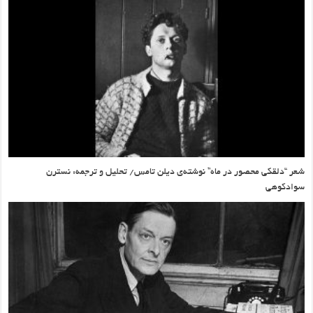
شعر “دلقکی محصور در ماه” نوشته‌ی دیلن تامس/ تحلیل و ترجمه: نسترن
سوادکوهی