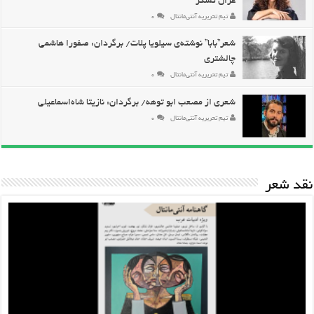
غزال تشکر
تیم تحریریه آنتی‌مانتال
۰
شعر”بابا” نوشته‌ی سیلویا پلات/ برگردان: صفورا هاشمی
چالشتری
تیم تحریریه آنتی‌مانتال
۰
شعری از مصعب ابو توهه/ برگردان: نازیتا شاه‌اسماعیلی
تیم تحریریه آنتی‌مانتال
۰
نقد شعر