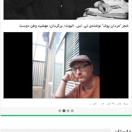
شعر “مردان پوک” نوشته‌ی تی. اس. الیوت/ برگردان: مهشید وطن دوست
چهار شعر از احسان براهیمی