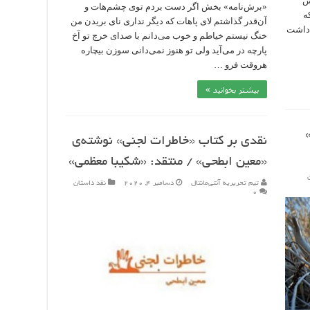
ش
«برش‌نامه» بخش اگر دست بردم توی چشم‌هات و
ه
آن‌قدر گذاشتم لای پاهات که دیگر نداری نای بریدن من
 داشت
خنگ نیستم خیاطم و خوب می‌دانم با صدای خرچ تو آخ
پارچه‌ در می‌آید ولی تو هنوز نمی‌دانی سوزن بیچاره
هروقت فرو …
بیشتر بخوانید »
نقدی بر کتاب «خاطرات لجنی» نوشته‌ی
«معین ابطحی» / منتقد: «شکیبا معظمی»
تیم تحریریه آنتی‌مانتال
دسامبر 4, 2020
نقد داستان
۰