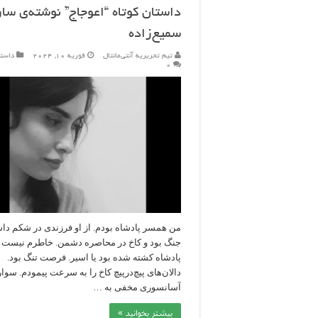
داستان کوتاه “اعوجاج” نوشته‌ی سار
سمیع‌زاده
تیم تحریریه آنتی‌مانتال
فوریه 10, 2024
داست
۰
من همسر پادشاه بودم. از او فرزندی در شکم داش
جنگ بود و کاخ در محاصره دشمن. خاطرم نیست
پادشاه کشته شده بود یا اسیر. فرصت تنگ بود.
دالان‌های پیچ‌درپیچ کاخ را به سرعت پیمودم. سوار
آسانسوری مخفی به …
بیشتر بخوانید »