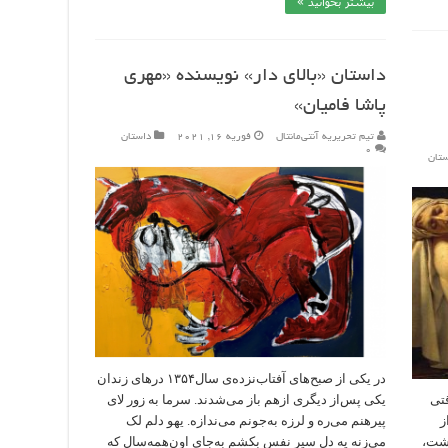
بیشتر بخوانید »
داستان «بالای دار» نویسنده «مهری
پاشا فامیان»
تیم تحریریه آنتی‌مانتال
فوریه 16, 2021
داستان
۰
ستان
در یکی از صبح‌های آفتاب‌نزده‌ی سال۱۳۵۴ درهای زندان
قتی
یکی پس‌از دیگری از‌هم باز می‌شدند. سرما به زور لای
ز
پیرهنم می‌ره و لرزه به‌جونم می‌ندازه. یهو دلم لک
گشت،
می‌زنه یه دل سیر نفس بکشم به‌جای اون‌همه‌سال که