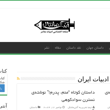
داستان جهان
نقد داستان
مقاله
نشر
کتا
ادبیات ایران
کتاب
شکی
را
‌ی
داستان کوتاه “منم، پدرم!” نوشته‌ی
نسترن سوادکوهی
آنتی
ان
تیم تحریریه آنتی‌مانتال
نوامبر 17, 2024
داستان