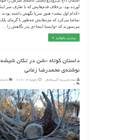
آسمان داغ بی‌رودروایستی کاسه‌ی سرش را جو
آورده بود، برخلاف قدم‌هایش که با تعارف سر اینک
«کدام اول بیفتد» هنوز سرپا نگهش داشته بودند.
تماشا می‌کرد که مژه‌هایش چه‌طور با گرمای پلک
می‌سوزند که «وایستا اینجا»یِ پدر نگاهش را …
بیشتر بخوانید »
داستان کوتاه «شن در تکان شیشه»
نوشته‌ی محمدرضا زمانی
تیم تحریریه آنتی‌مانتال
ژانویه 4, 2021
داستان
۰