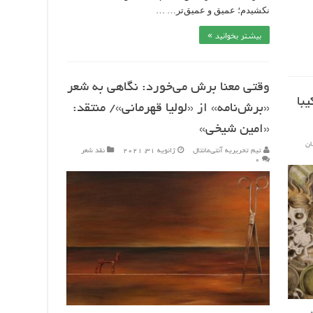
نکشیدم؛ عمیق و عمیق‌تر… …
بیشتر بخوانید »
وقتی معنا برش می‌خورد: نگاهی به شعر
با
«برش‌نامه» از «لولیا قهرمانی»/ منتقد:
«امین شیخی»
ان
تیم تحریریه آنتی‌مانتال
ژانویه 31, 2021
نقد شعر
۰