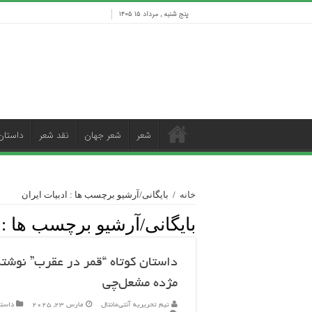
پنج شنبه , مرداد ۱۵ ۱۴۰۵
شعر
شعر جهان
نقد شعر
داستان
خانه
/
بایگانی/آرشیو برچسب ها : ادبیات ایران
بایگانی/آرشیو برچسب ها :
داستان کوتاه “قمر در عقرب” نوشته
مژده مشعل‌چی
تیم تحریریه آنتی‌مانتال
مارس 23, 2025
داست