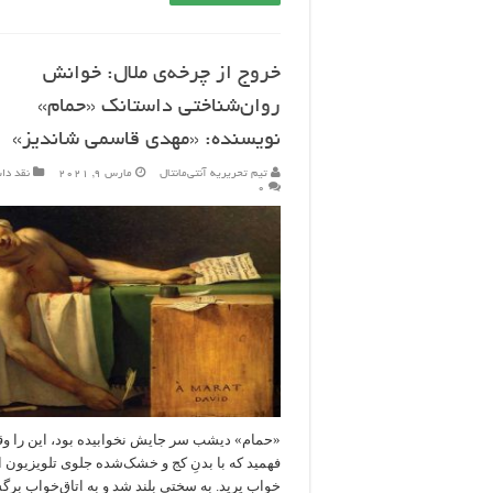
خروج از چرخه‌ی ملال: خوانش
روان‌شناختی داستانک «حمام»
نویسنده: «مهدی قاسمی شاندیز»
تیم تحریریه آنتی‌مانتال
مارس 9, 2021
نقد دا
۰
«حمام» دیشب سر جایش نخوابیده بود، این را و
فهمید که با بدنِ کج و خشک‌شده جلوی تلویزیون ا
خواب پرید. به سختی بلند شد و به اتاق‌خواب بر