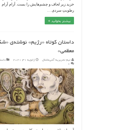
خزید زیر لحاف و چشم‌هایش را بست. آرام آرام
رطوبتِ سردی …
بیشتر بخوانید »
داستان کوتاه «رژیم» نوشته‌ی «شکی
معظمی»
تیم تحریریه آنتی‌مانتال
ژانویه 31, 2021
داست
۰