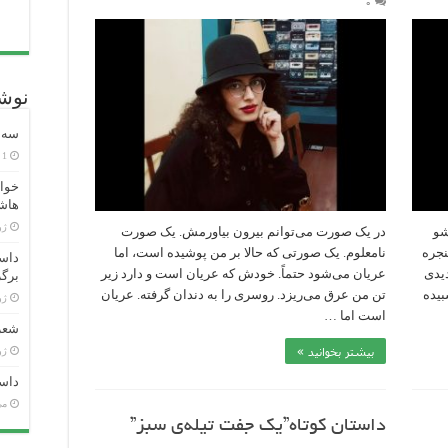
۰
نوشت
سه ش
1 هفته پیش
خوان
هاش
ژوئن
شو
در یک صورت می‌توانم بیرون بیاورمش. یک صورت
نجره
نامعلوم. یک صورتی که حالا بر من پوشیده است، اما
داست
دیدی
عریان می‌شود حتماً. خودش که عریان است و دارد زیر
برگر
یده
تن من عرق می‌ریزد. روسری را به دندان گرفته. عریان
ژوئن
است اما …
شعر 
بیشتر بخوانید »
ژوئن
داست
می 26
داستان کوتاه”یک جفت تیله‌ی سبز”