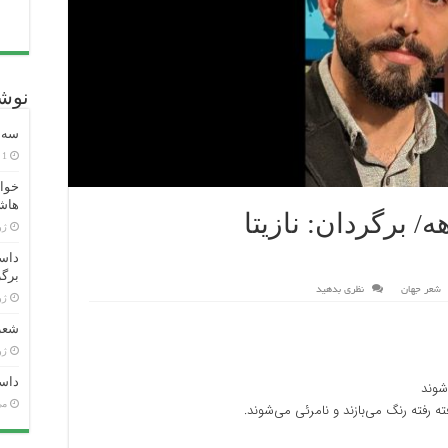
نوشت
سه ش
1 هفته پیش
خوان
هاش
 برگردان: نازیتا
ژوئن
داست
برگر
شعر جهان
نظری بدهید
ژوئن
شعر 
ژوئن
داست
‌شوند
می 26
 رفته رنگ می‌بازند و نامرئی می‌شوند.