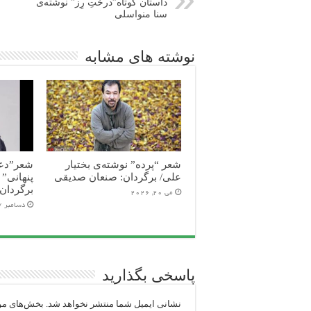
داستان کوتاه”درختِ رِز” نوشته‌ی
سنا منواسلی
نوشته های مشابه
شعر “پرده” نوشته‌ی بختیار
شعر”دعو
علی/ برگردان: صنعان صدیقی
پنهانی” 
برگردان
می 20, 2026
دسامبر 27, 2025
پاسخی بگذارید
نشانی ایمیل شما منتشر نخواهد شد.
بخش‌های مور