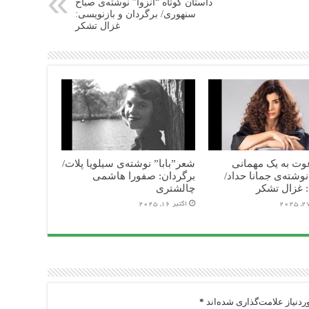
داستان کوتاه “انزوا” نوشته‌ی صباح
سنهوری/ برگردان و بازنویسی:
غزال تشکر
ت به یک مهمانی
شعر”بابا” نوشته‌ی سیلویا پلات/
نوشته‌ی جمانا حداد/
برگردان: صفورا هاشمی
: غزال تشکر
چالشتری
اکتبر 16, 2025
دنیاز علامت‌گذاری شده‌اند
*