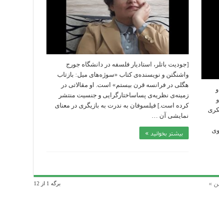
[جودیت باتلر، استادیار فلسفه در دانشگاه جورج
واشنگتن و نویسنده‌‎ی کتاب «سوژه‌‎های میل: بازتاب
هگلی در فرانسه قرن بیستم» است. او مقالاتی در
و
زمینه‌‎ی نظریه‌‎ی پساساختارگرایی و جنسیت منتشر
ر و
کرده است.] فیلسوفان به ندرت به بازیگری در معنای
 فکری
نمایشی آن …
، چشم‌‎اندازی از زندگی را پیش‌‎روی
بیشتر بخوانید »
ن »
برگه 1 از 12