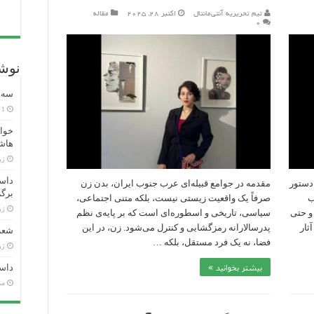
تیم تحریریه آنتی‌مانتال
اکتبر 28, 2025
مقاله
۰
نوشت
سه ش
1 هفته پیش
خوان
هاش
ژوئن
داست
 دستور
مقدمه در جوامع قبیله‌ای عرب جنوب ایران، بدن زن
برگر
ب
صرفاً یک واقعیت زیستی نیست، بلکه متنی اجتماعی،
ژوئن
 و حتی
سیاسی، تاریخی و اسطوره‌ای است که بر پایه‌ی نظم
ثار
پدرسالارانه رمزگشایی و کنترل می‌شود. زن، در این
شعر 
فضا، نه یک فرد مستقل، بلکه …
ژوئن
داست
بیشتر بخوانید »
می 26