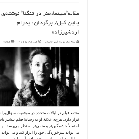
مقاله”سینما،هنر در تنگنا” نوشته‌ی
پالین کیل/ برگردان: پدرام
اردشیرزاده
تیم تحریریه آنتی‌مانتال
می 25, 2025
مقاله
منتقد فیلم در ایالات متحده در موقعیت سؤال‌بران
قرار دارد: هرچه علاقهٔ او به رسانهٔ فیلم بیشتر با
احتمالاً خشمگین‌تر و منفی‌تر به نظر می‌رسد. او
می‌تواند سرخوردگی خود را ابراز کند و می‌تواند
مطالب زیادی برای مستندسازی آن بیابد؛ …