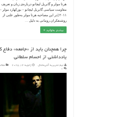
هرتا مولر و گابریل لیچانو درباره‌ی زبان و تعریف
۲۰۱۱ [در این مصاحبه هرتا مولر به‌طور علنی از
روشنفکران رومانی به دلیل …
بیشتر بخوانید »
چرا همچنان باید از «جامعه» دفاع ک
یادداشتی از احسام سلطانی
تیم تحریریه آنتی‌مانتال
ژانویه 14, 2025
مقاله
۰