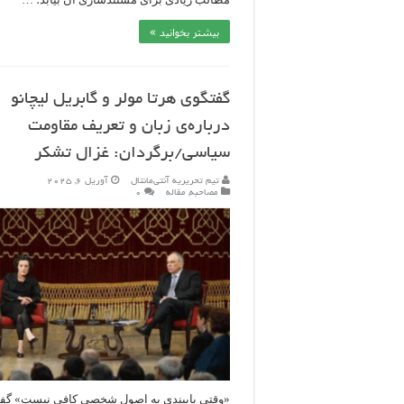
بیشتر بخوانید »
گفتگوی هرتا مولر و گابریل لیچانو
درباره‌ی زبان و تعریف مقاومت
سیاسی/برگردان: غزال تشکر
تیم تحریریه آنتی‌مانتال
آوریل 6, 2025
مصاحبه
,
مقاله
۰
«وقتی پایبندی به اصول شخصی کافی نیست» گف