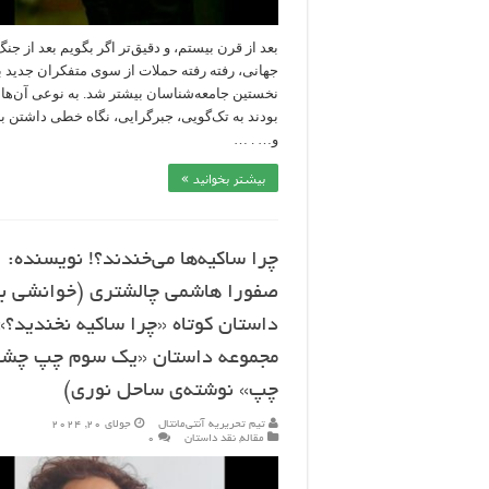
بعد از قرن بیستم، و دقیق‌تر اگر بگویم بعد از جن
جهانی، رفته رفته حملات از سوی متفکران جدید ب
نخستین جامعه‌شناسان بیشتر شد. به نوعی آن‌ها 
بودند به تک‌گویی، جبرگرایی، نگاه خطی داشتن به
و… . …
بیشتر بخوانید »
چرا ساکیه‌ها می‎‌‌خندند؟! نویسنده:
صفورا هاشمی چالشتری (خوانشی ب
داستان کوتاه «چرا ساکیه نخندید؟»
مجموعه داستان «یک سوم چپ چش
چپ» نوشته‌ی ساحل نوری)
تیم تحریریه آنتی‌مانتال
جولای 20, 2024
مقاله
,
نقد داستان
۰