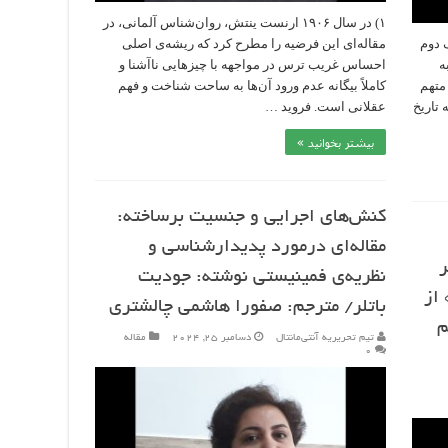
۱) در سال ۱۹۰۶ ارنست ینتش، روان‌شناس آلمانی، در
گ دوم
مقاله‌ای این فرضیه را مطرح کرد که ریشه‌ی اصلی
ه
احساس غریب ترس در مواجهه با چیزهایی ناآشنا و
متهم
کاملاً بیگانه عدم ورود آن‌ها به ساحت شناخت و فهم
 تاریخ
عقلانی است. فروید …
بیشتر بخوانید »
کنش‌های اجرایی و جنسیت برساخته:
مقاله‌‎‌ای درمورد پدیدارشناسی و
ر
نظریه‌ی فمینیستی نوشته: جودیت
 از
باتلر/ مترجم: صفورا هاشمی چالشتری
م
تیم تحریریه آنتی‌مانتال
دسامبر 25, 2024
مقاله
۰