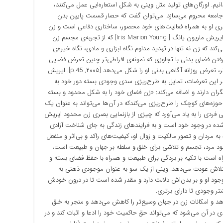
انیم. اورگان‌های تولید مثل وینی به شکل استعاره‌ایی عمل می‌کنند،
از جامعه محروم می‌سازد. می‌توان گفت که حصار قسمت پایین بدن
یری او به همراه فعالیت‌های خود محصور، ساختاری دفاعی است و زن
مطابق گفته‌های بووار «قربانی گونه‌ها» است[p.52]. ایریش ماریون یانگ [ Iris Marion Young] که از تجربه‌ی مجسم زن
‌کند که زن نه تنها در تهدید مداوم نگاه ابزاری و مادی، نگاه خیره‌ی
رگرفتن فضای بدنی با تجاوزی که نمونه‌ی افراطی‌تر چنین تعرض فضایی
و بدنی است مواجه می‌شود و به شکل نامحسوس‌تر، تعرض روزانه آگاهی بدنی او را شکل می‌دهد [۲۰۰۵, p.45]. ایریش
ابر این تعرضات، تمایل به طرح‌ریزی سدی وجودی بسته دور خود به
یگران دارند و اضافه می‌کند: «زن فضای خود را به شکل محدود و بسته
وزه‌های کوچک را طرح‌ریزی می‌کندکه در آن‌ها می‌تواند به عنوان یک
اشته باشد»[p. 45]. بنابراین وینی فردی را به یاد می‌آورد که چیزی از بازنمایی بصری زن محدود ایریش
ده در وجود خود است و به فرایندهای زندگی به جای شناخت آزادی
 مردان و تصور مالکیت و زوال او، کیفیت‌های راکد و بی‌اثر و منفعل
 [p. 189]. در جایی که وجود مرد، تجسم و تلاشی برای خلق و سلطه بر جهان و طبیعت است،
ه است با تکیه بر بردگی برای طبیعت و همراه با حفظ فضای بسته و
تلاش عودت می‌دهد. وینی از یک سو به عنوان موجودی ذهنی به
 وجود او و بر بدن‌اش دلالت دارد و مقدر شده است تا در درون خودش
تر وجودی تا دارای برتری.
د و امکانات زن در جهان وسیع‌تر را کاهش می‌دهد و منجر به خلق
در آن می‌شود که می‌تواند حق حاکمیت خود را ادعا و اثبات کند و در