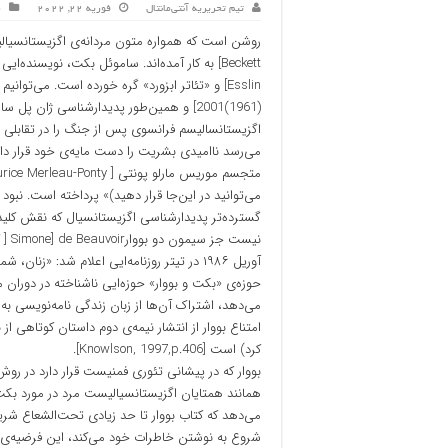
تیم تحریریه آنتی‌مانتال
فوریه 22, 2022
م
اگزیستانسالیسم فرانسوی پس از جنگ را در تقابلی نظا
می‌رسد ناامیدی بشریت را دست مایه‌ی خود قرار د
می‌توانید در این‌جا قرار دهید)» پرداخته است. نب
گسترده‌تر پدیدارشناسی اگزیستانسیال که نقش کلید
نیست
حوزه‌ی «بکت و بووار» حوزه‌ایی ناشناخته در دوران 
امتناع بووار از انتشار نیمه‌ی دوم داستان کوتاهی از
کرد) است [Knowlson, 1997,p.406].
بووار که در پیشانی تئوری فمنیست قرار دارد در ر
شروع به نوشتن خاطرات خود می‌کند، این فرضیه‌ی ج