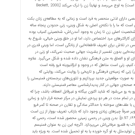
نشان می‌دهد و می‌گوید این فقط بخاطر یک لحظه است) به اوج می‌رسد و نهایتاً زن را ترک می‌کند [Beckett, 2000,
 دارای لذتی منحصر به فرد است و زمانی که به مطالعه‌ی زنان بکت
 است که ما را با نکته‌ی اصلی به شکل وینی، زنی حدودن پنجاه ساله
شخصیت اصلی زن تا زمان به وجود آمدن‌اش، شخصیتی کمیاب بوده
ی کاراکترهای مرد اختصاص دارد، اما او در خلق وینی خیالی، شروع به
یس در تلاش برای تعریف قاطعانه‌ایی از زنانگی است، اما وینی قدری در
ه‌ایی بدون تفسیر از بشریت جهانی صحبت نمی‌کند، او زنی در
ای او و الصاق به متن فرهنگی نشان داده شده و شکل می‌گیرد. علاوه
کنیم، زنی است متاهل که در وجود و ابژکتیویته فرو رفته است
 زنی که زمینه‌ی فرهنگی و تاریخی را روایت می‌کند، روایتی که
آن به صورت موقعیتی جدید بپردازیم و تئوری‌های برجسته‌ی فمنیستی را
 به صحنه‌ی جهانی در کنار پدیدارشناسی معاصر فمنیستی دارند.
رو به رو می‌شود که شاید اکنون بیگانه و غیرقابل انعطاف باشد، چرا که
ر تمام مدت در هر دو پرده‌ی نمایش در مرکز صحنه قرار دارد و زمانی
یی با علف‌های سوخته با حداکثر سادگی و تقارن در صحنه تا کمر فرو
Becke]. در این اولین تصویر صرفاً چیزهای زیادی وجود دارد که بازتاب تعریف بووار از زن است
چنان‌که از نظر تاریخی «محدود به بدن» می‌باشد [۱۹۹۷, p.97]. بدن وینی در رحمی زمینی محصور شده است، رحمی که
ک به قلمرو عرفانی‌اش می‌پردازد. اگرچه این زن به عنوان فمنیسم
ولیدمثل به او گره خورده یا به او تحمیل شده است. به ویژه باید