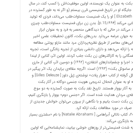
p.]. کمی قبل‌تر از آن‌که بکت به عنوان یک نویسنده، اولین موفقیت‌اش را کسب کند، در سال
 جایگاه او در تاریخ فمنیسمی قرن بیستم (و اگر نه به طور گسترده در
پدیدارشناسی) بود تا آن‌جا که الیزابت گروژ [ Elizabeth Grosz ] او را یک فمنیست مساوات‌طلب می‌داند، فردی که تولید
مثل را به عنوان مشخصه‌ی اصلی، معرف زنانگی ارزیابی می‌کند [۱۹۹۴,p.15]. بدن زن برای فمنیست مساوات‌طلب چیزی
 می‌کند در حالی که با دیدگاهی منحصر به فرد و به عنوان ابزار
به جهان عرضه می‌دارد. بدن‌های بکت، کانون تحقیقات علمی اخیر
های معاصر از طریق نظریه‌پردازان مرد مانند مارلو پونتی مطالعه
را ارائه می‌دهد و دارای دانشی بنیادی از تجربه زنانگی است، تجربه
فته می‌شود. دو اثر در سال ۱۹۹۰ توجه همگانی را به کاراکترهای زن بکت جلب کردند. اولین اثر، کتابی از لیندا
بن زوی [Linda Ben-Zvi] با عنوان «زنان در آثار بکت: اجرا و چشم‌اندازهای انتقادی» (۱۹۹۲) و دومین اثر، کتابی از ماری
برایدان [ Mary Bryden] با عنوان «زنان در نثر و درام ساموئل بکت» (۱۹۹۳) است. اگرچه مقاله‌ی برایدان یک اثر پیگیر در
مورد جنیست نیست بلکه بیشتر گزارشی است ( شکل گرفته از کتاب «هزار پلات» نوشته‌ی ژیل دلوز [ Gilles Deleuze] و
Feli] ) در خصوص آن‌چه او به عنوان انحلال تدریجی هویت جنسی دوگانه در آثار بکت
ا به آثار بووار هستند. تاریخ نقد بکت به صورت گسترده به دو موج
ی مردان هدایت شده است. اگر «جنس دوم» بووار را بازنگری کنیم،
 زن بکت دست یابیم و با نگاهی از بیرون می‌توان خوانش جدیدی از
صرف در مورد مطالعات بکت ارائه کرد.
سوزانا کلپ [Susannah Clapp] در فوریه‌ی سال ۲۰۱۴، کتاب ناتالی آبراهامی [ Natalie Abrahami] با نام «مشتری بسیار
ه بازنگری می‌کند:
به شدت فمنیستی‌تر از روزهای خوشی بیابید، نمایشنامه‌ایی که اولین