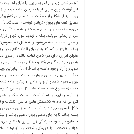
گرفتار شدن وینی از کمر به پایین را دارای اهمیت بد
این‌گونه که وزن سربی او را به زمین مقید کرده و 
وینی، به او شکلی از حفاظت می‌دهد یا در کنش‌پذ
می‌نویسد، به بووار ارجاع می‌دهد و به ما یادآوری می
مردان زندگی می‌کند، بلکه با تهدید مورد تجاوز قرا
یانگ مطرح می‌کند که زنان برای اقدام دفاعی در بر
عنوان ابزاری برای دور کردن تهاجم بالقوه از سوی د
به دور خود زندگی می‌کند و حداقل در بخشی برخی ح
سوبژه‌ی آزاد وجود د
یانگ و مفهوم بدن زن بووار به صورت عمیقن غرق ش
روح محدود شده و از جان دادن به برتری داده شده به
یک ابژه ممنوع شده است
زن از نظر تاریخی همراه است با حالت سکون، همرا
انزوایی که مرد به کشمکش‌هایی ما بین اکتشاف و 
شکل انسان وجود دارد، اما حالت او از زن بودن بر
بسته بماند تا به جای ذهنی بودن، عینی باشد و بیش
حصاری در وجود که زندگی زن بوواری را نشان می‌ده
جهانی خصوصی یا حوزه‌ایی شخصی با آیتم‌های مادی 