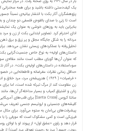
بار در سال ۱۹۶۱ به روی صحنه رفت. در مر
یک کیف‌دستی داشته باشید و برای همه سخنرانی کنید»[۲۰۱۴, 1
پژوهشگران آثار بکت با انتشار بیانیه‌ی نسبتاً جسورا
است تا زنی با صدای بالقوه‌ی فلسفی دو چندان و ب
بنابراین باید به روزهای خوشی به عنوان یک نمایش
ادای احترام کرد. تصاویر ابتدایی بکت از زن و مرد ب
مردانه را به شکل جایگاه مجلل و پر زرق و برق ذهن د
تحلیل‌رفته با عملکرد‌های زیستی نشان می‌دهد. برای
داستان‌های اولیه» به نوع خاص جنسیت‌گرایی بکت
سوء‌استفاده در داستان‌های اولیه‌ی بکت». در آثار 
حداقل زمانی نظرات مغرضانه و قاطعانه‌ایی در خصوص 
« فرضیات» ( ۱۹۲۹ ) هنرپیشه‌ی مرد، م
زن مقاومت کند از مرگ تبرئه شده است، اما برای ما
زنان و اشتیاق کمیاب و بسیار مداخله‌گر آن‌ها، مانند
کلیشه‌های جنسیتی و اروتیسم جنسی تعریف می‌شود، 
پیشرفت‌های بی‌امان به ستوه می‌آورد. برای مثال س
فیزیکی است و کمی مشکوک است که مورفی را با هست
قرار دهد و راوی «عشق اول» از پیوند او با لولای ر
ربودن جسم ( مرد به رحمت نعوظ، مرد است) از طریق