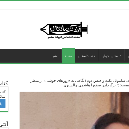
داستان جهان
نقد داستان
مقاله
نشر
: ساموئل بکت و جنس دوم (نگاهی به «روزهای خوشی» از منظر
کتا
کتاب
شکی
را
آنتی