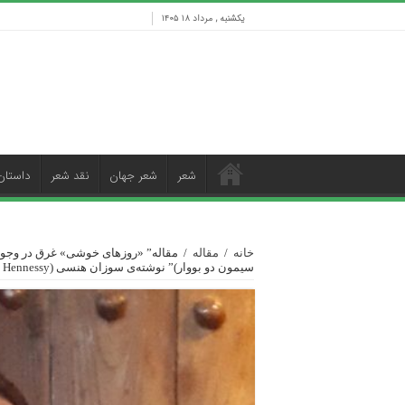
یکشنبه , مرداد ۱۸ ۱۴۰۵
شعر
شعر جهان
نقد شعر
داستان
خانه
/
مقاله
/
مقاله” «روزهای خوشی» غرق در وجود
سیمون دو بووار)” نوشته‌ی سوزان هنسی (Susan Hennessy )/ برگردان: صفورا هاشمی چالشتری