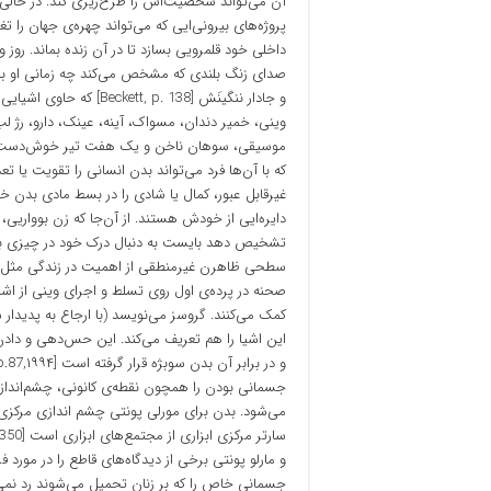
آن می‌تواند شخصیت‌اش را طرح‌ریزی کند. در حالی ک
پروژه‌های بیرونی‌ایی که می‌تواند چهره‌ی جهان را 
داخلی خود قلمرویی بسازد تا در آن زنده بماند. رو
صدای زنگ بلندی که مشخص می‌کند چه زمانی او بای
و جادار ننگینَش [ p. 138
وینی، خمیر دندان، مسواک، آینه، عینک، دارو، رژ لب
موسیقی، سوهان ناخن و یک هفت تیر خوش‌دست به نا
که با آن‌ها فرد می‌تواند بدن انسانی را تقویت یا ت
غیرقابل عبور، کمال یا شادی را در بسط مادی بدن خو
دایره‌ایی از خودش هستند. از آن‌جا که زن بوواریی
تشخیص دهد بایست به دنبال درک خود در چیزی باشد
سطحی ظاهرن غیرمنطقی از اهمیت در زندگی مثل آن
صحنه در پرده‌ی اول روی تسلط و اجرای وینی از اشی
کمک می‌کنند. گروسز می‌نویسد (با ارجاع به پدیدار 
این اشیا را هم تعریف می‌کند. این حس‌دهی و دادن فر
جسمانی بودن را همچون نقطه‌ی کانونی، چشم‌انداز و
و مارلو پونتی برخی از دیدگاه‌های قاطع را در مورد 