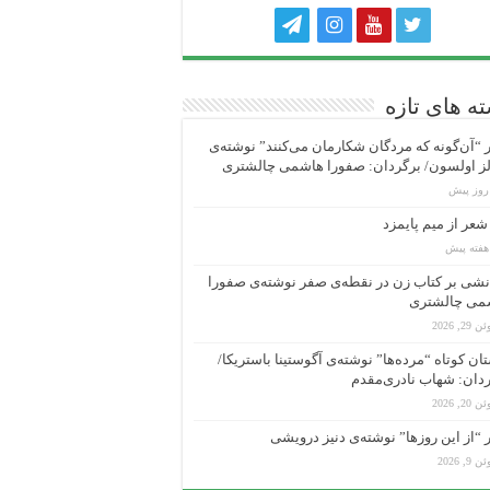
ه های تازه
“آن‌گونه که مردگان شکارمان می‌کنند” نوشته‌ی
ز اولسون/ برگردان: صفورا هاشمی چالشتری
عر از میم پایمزد
شی بر کتاب زن در نقطه‌ی صفر نوشته‌ی صفورا
می چالشتری
 29, 2026
ان کوتاه “مرده‌ها” نوشته‌ی آگوستینا باستریکا/
دان: شهاب نادری‌مقدم
 20, 2026
“از این روزها” نوشته‌ی دنیز درویشی
 9, 2026