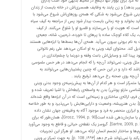
ه مرد برای بووار تنها ذینفع در محیط بدیهی خود است (دارای
تغییر بدهد) و زن پابند به وظایف همسری‌اش در خانه بایست از زندان
ز وینی شروع می‌شود به شکلی که همه‌ی روزهای‌اش شروع می‌شود با
د بخوابد و چه زمانی بایست بیدار شود پس از مراجعه به کیف سیاه
Beckett,] که حاوی اشیایی است که هویت او را می‌سازند و قلمرو او را شلوغ می‌کنند. از کیف
، یک کلاه کوچک ساده با پرهای تا خورده، ذره‌بین، شانه، جعبه‌ی
م برونی بیرون می‌آید. همه‌ی آن‌ها بسط‌ها یا ابژه‌هایی هستند
عدیل کند. محتوای کیف وینی به او امکان می‌دهد علی رغم ناتوانی
د پیدا کند و وسایل‌اش باعث وقفه و دورنما یا چشم‌اندازی در
، مثل وینی، نمی‌تواند آن‌چه را که انجام می‌دهد در هر حس ملموسی
 که دارد و در این حس که چنین پشتیبان‌هایی می‌توانند به
‌چه روی صحنه رخ می‌دهد ترفیع یابند .
ا متمرکز است و هر کدام از آن‌ها به پیش‌زمینه‌ی وجود بدنی وینی
شناسی مارلو پونتی) بدن به واسطه‌ی رابطه‌اش با اشیا تعریف شده و
م، ارائه‌ی ساختاری و زمینه‌ایی است که در آن ابژه‌ها واقع شده‌اند
و در برابر آن بدن سوبژه قرار گرفته است [۱۹۹۴,p.87]. بدن هنرپیشه، وضعیت و دارایی‌هایش را می‌پذیرد و به طور خلاصه
 ابزاری منحصر به فرد و موجود آگاه به وظیفه‌ی جهان نشان داده
می‌شود. بدن برای مورلی پونتی چشم اندازی مرکزی یا سازمان‌دهی شده است[Grosz, 1994, p. 90]، همان‌طور که برای
سارتر مرکزی ابزاری از مجتمع‌های ابزاری است [Sartre, 2009, p. 350]. گروسز یک نقطه‌ی حیاتی و قاطع به وجود می‌آورد
فرم‌ها و ساختار تجسم انسان ارائه می‌دهد. او هرگز این تجربیات
جسمانی خاص را که بر زنان تحمیل می‌شوند رد نمی‌کند یا نمی‌تواند شرح دهد [۱۹۹۴, p. 108]. به جهت تمرکز بر وینی