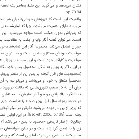
pp.70,84].
واقعیت این است که «روزهای خوشی» برای هر شخصی
می‌رسد دارای اهمیت می‌شود، چرا که نمایشنامه‌ایی
که بدن‌اش بدون حرکت است مواجه می‌سازد. این 
است. می‌توان گفت آثار اولیه‌ی بکت به عقلانیت برا
جبران تعادل می‌کند. مجموعه آثار این نمایشنامه‌نو
موقعیت خودش ممتاز و خاص است و به عنوان نمایند
موقعیت و کاراکتر خود است و این مساله با ویژگی‌ه
بر این، اگر به وینی به شکل محصول زمان خود نگاه 
(محدودیت‌های قرار گرفته بر بدن زن از منظر بیرونی)
منحصراً متعلق به خود او می‌باشد و می‌توانیم به 
برای آن به کار ببریم، تئوری‌هایی که دلالت بر ورود
تماشاگر با بالا رفتن پرده و آغاز نمایش با صحنه‌ایی 
در حدود پنجاه سال قبل روی صحنه رفته است. وینی د
که برای اولین بار دیده می‌شود دقیقن در مرکز تپه‌ا
رفته است [tt,2006, p.138
زن را به زمین گره زده است و در میان جوانه‌های خا
مساوات‌طلب تلقی می‌شود، اما زنی است که چرخه‌ی ت