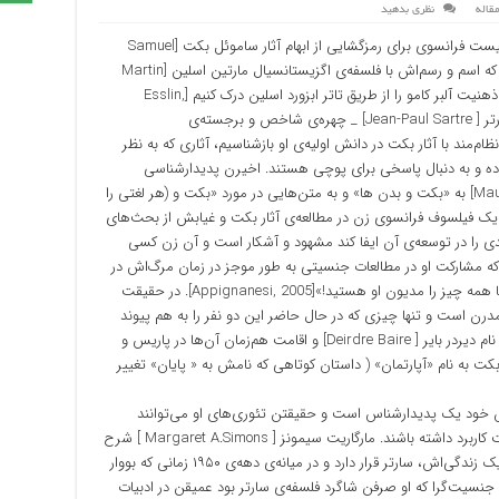
قاله
نظری بدهید
روشن است که همواره متون مردانه‌ی اگزیستانسیالیست‌ فرانسوی برای رمزگشایی از ابهام آثار ساموئل بکت [Samuel
Beckett] به کار آمده‌اند. ساموئل بکت، نویسنده‌ایی که اسم و رسم‌اش با فلسفه‌ی اگزیستانسیال مارتین اسلین [Martin
Esslin] و «تئاتر ابزورد» گره خورده است. می‌توانیم ذهنیت آلبر کامو را از طریق تاتر ابزورد اسلین درک کنیم [Esslin,
2001(1961)] و همین‌طور پدیدارشناسی ژان پل سارتر [ Jean-Paul Sartre] _ چهره‌ی شاخص و برجسته‌ی
م‌مند با آثار بکت در دانش اولیه‌ی او بازشناسیم، آثاری که به نظر
اده و به دنبال پاسخی برای پوچی هستند. اخیرن پدیدارشناسی
متجسم موریس مارلو پونتی [ Maurice Merleau-Ponty] به «بکت و بدن ها» و به متن‌هایی در مورد «بکت و (هر لغتی را
ود یک فیلسوف فرانسوی زن در مطالعه‌ی آثار بکت و غیابش از بحث‌های
ی را در توسعه‌ی آن ایفا کند مشهود و آشکار است و آن زن کسی
 جز سیمون دو بووارSimone] de Beauvoir [ که مشارکت او در مطالعات جنسیتی به طور موجز در زمان مرگ‌اش در
آوریل ۱۹۸۶ در تیتر روزنامه‌ایی اعلام شد: «زنان، شما همه چیز را مدیون او هستید!»[Appignanesi, 2005]. در حقیقت
مدرن است و تنها چیزی که در حال حاضر این دو نفر را به هم پیوند
می‌دهد، اشتراک آن‌ها از زبان زندگی نامه‌نویسی به نام دیردر بایر [ Deirdre Baire] و اقامت هم‌زمان آن‌ها در پاریس و
 بکت به نام «آپارتمان» ( داستان کوتاهی که نامش به « پایان» تغییر
وش خود یک پدیدارشناس است و حقیقتن تئوری‌های او می‌توانند
همانند همتایان اگزیستانسیالیست مرد در مورد بکت کاربرد داشته باشند. مارگاریت سیمونز [ Margaret A.Simons ] شرح
می‌دهد که کتاب بووار تا حد زیادی تحت‌الشعاع شریک زندگی‌اش، سارتر قرار دارد و در میانه‌ی دهه‌ی ۱۹۵۰ زمانی که بووار
نسیت‌گرا که او صرفن شاگرد فلسفه‌ی سارتر بود عمیقن در ادبیات