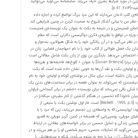
کز نمایش زنی در مورد شرایط بشری حرف می‌زند. نمایشنامه می‌گوید می‌توانید
p.4].
نه‌ی کلپ اذعان می‌دارند که این مرد بزرگ تواضع کرده و اجازه داده
ه نظر من با بیانی آشکار شروع به صحبت کردن در چنین شرایطی کند.
نامه‌ی فمنیستی و در نتیجه به بکت به عنوان یک نویسنده‌ی فمنیست
ه ویژه در توافق با نظریه‌ی فکری دوآلیسمی دکارتی است که مقام
ر نظر می‌گیرد و در آن زنانگی خود را به شکل هیولایی، بنده‌وار و
دان یک فصل طولانی از کتاب خود را با نام «مهاجمان فضایی: زنان در
 اختصاص می‌دهد. بازنگری بن زوی از زنان بکت شامل مقالاتی است
که عنوان آن‌ها گویای مطلب است مانند مقاله‌ی سوزان برنزا [Susan Brienza] با عنوان « کلوخ‌ها، فاحشه‌ها و هرزه‌ها:
نثر و اولیه‌ی بکت و نقد آن‌ها به خوبی نشان داده شده است که بکت
زنان داشته است، برای مثال در نوشته‌ی کوتاه و اولیه‌ی خود به نام
رد خلاق و اندیشمندی که نمی‌تواند به عنوان طعمه در برابر مساعدت‌های بدنی یک
 شکی باقی نمی‌ماند که برای نویسنده «خشم در برابر گستاخی فراوان
 بیان ناخودآگاه تحسین در هنگام گذشتن از کنار مقبره‌ی میکلانژ در
سانتا کروس [Santa Croce] برای قلب‌های آمریکایی» [Beckett , 1995, p.5] است. فاز اول نوشتن بکت با منبعی از
اروتیسمی که به واسطه‌ی زن تجسم می‌یابد، زنی که مرد را با
لیای مورفی، روسپی‌ایی که همیشه در کمین گریز مورفی به قلمرو
ی زندگی و تمایل جسمی در برابر خواسته‌های عقلانی در ارتباط
وسپی می‌گوید که تمایلات جنسی، حریم شخصی او را بر هم می‌زند و در
 حاملگی (زن مرا با بچه به ستوه می‌آورد، شکم و سینه‌هایش را