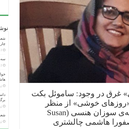
نوشت
شعر 
چارل
2 روز پیش
سه ش
2 هفته پیش
خوان
هاش
ژوئن
 غرق در وجود: ساموئل بکت
داست
برگر
«روزهای خوشی» از منظر
ژوئن
سیمون دو بووار)” نوشته‌ی سوزان هنسی (Susan
شعر 
ژوئن