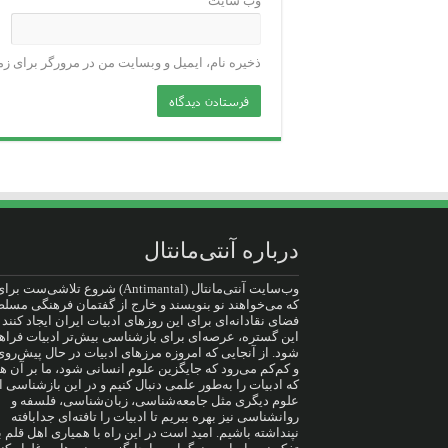
وب‌ سایت
ذخیره نام، ایمیل و وبسایت من در مرورگر برای زم
درباره آنتی‌مانتال
وب‌سایت آنتی‌مانتال (Antimantal) شروع تلاشی‌س
که می‌خواهند نو بنویسند و خارج از گفتمان فرهنگی مسلط
فضای نقادانه‌ای برای این روزهای ادبیات ایران ایجاد کنند ت
این گستره، عرصه‌ای برای بازشناسی بیش‌تر ادبیات فراه
شود. از آنجایی که امروزه مرزهای ادبیات در حال پیش‌ر
و کم‌کم می‌رود که جایگزین علوم انسانی شود، ما بر آن 
که ادبیات را به‌طور علمی دنبال کنیم و در این بازشناسی ا
علوم دیگری مثل جامعه‌شناسی، زبان‌شناسی، فلسفه و
روانشناسی نیز بهره ببریم تا ادبیات را تافته‌ای جدا‌بافته
نپنداشته باشیم. امید است در این راه با همیاری اهل قلم ب