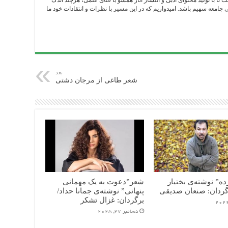
ست تا با تولید محتوای ادبی و انتشار آثار همسو با غنای علمی، هرچند اندک
امعه سهیم باشد. امیدواریم که در این مسیر با نظرات و انتقادات خود ما
بعد
شعر طاغی از مرجان دشتی
ه” نوشته‌ی بختیار
شعر”دعوت به یک مهمانی
گردان: صنعان صدیقی
پنهانی” نوشته‌ی جمانا حداد/
برگردان: غزال تشکر
دسامبر 27, 2025