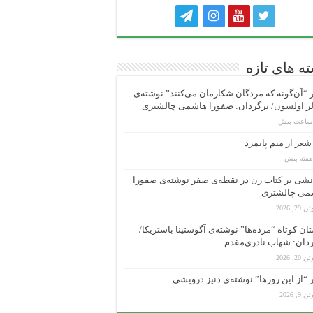
ه های تازه
“آن‌گونه که مردگان شکارمان می‌کنند” نوشته‌ی
ز اولسون/ برگردان: صفورا هاشمی چالشتری
عر از میم پایمزد
شی بر کتاب زن در نقطه‌ی صفر نوشته‌ی صفورا
می چالشتری
 29, 2026
ان کوتاه “مرده‌ها” نوشته‌ی آگوستینا باستریکا/
دان: شهاب نادری‌مقدم
 20, 2026
“از این روزها” نوشته‌ی دنیز درویشی
 9, 2026