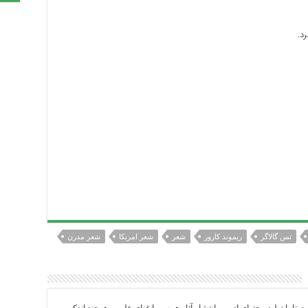
د.
تس گالاگر
ریموند کارور
شعر
شعر امریکا
شعر مدرن