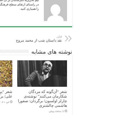
تیم تحریریه آنتی‌مانتال بر آن ا
در راستای ارتقای سطح فرهنگی ج
را همیاری‌ کنید.
قبلی
نقد داستان شب از محمد مروج
نوشته های مشابه
شعر “آن‌گونه که مردگان
شعر “پرد
شکارمان می‌کنند” نوشته‌ی
علی/ بر
چارلز اولسون/ برگردان: صفورا
می 20, 2026
هاشمی چالشتری
9 ساعت پیش