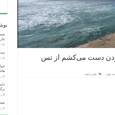
نوشت
شعر 
چارل
9 ساعت پیش
سه ش
دن دست می‌کشم از تس
2 هفته پیش
خوان
هاش
عر جهان
نظری بدهید
ژوئن
داست
برگر
ژوئن
شعر 
ژوئن