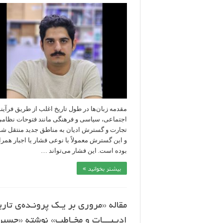
مقدمه زبان‌ها در طول تاریخ اغلب از طریق فرآین
اجتماعی، سیاسی و فرهنگی مانند فتوحات نظامی
تجارت و گسترش ادیان به مناطق جدید منتقل شده
و این گسترش معمولاً با نوعی فشار یا اجبار همرا
بوده است. این فشار می‌تواند …
بیشتر بخوانید »
مقاله «مروری بر یـک پرونـده‌ی تار
ادبـیـــات و مخـاطب» نوشته «حسی