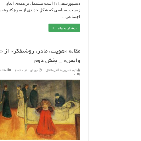
دیسپوزیتیفی[۱] است مشتمل بر همه‌ی ابعادِ
زیست_سیاسی که شکلِ جدیدی از سوبژکتیویته و
اجتماعی …
بیشتر بخوانید »
مقاله «هویت، مادر، روشنفکر» از «
وایس» _ بخش دوم
تیم تحریریه آنتی‌مانتال
جولای 31, 2020
مقاله
۰