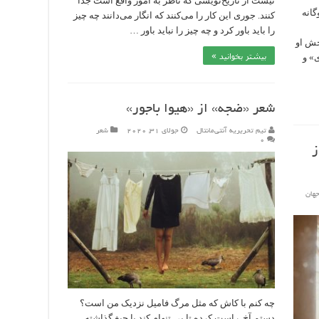
نیست از تاریخ‌نویسی که ناظر به امور واقع است جدا
گانه
کنند. جوری این کار را می‌کنند که انگار می‌دانند چه چیز
را باید باور کرد و چه چیز را نباید باور …
خش او
بیشتر بخوانید »
» و
شعر «ضجه» از «هیوا باجور»
تیم تحریریه آنتی‌مانتال
جولای 31, 2020
شعر
۰
ز
هان
چه کنم با کاش که مثل مرگ فامیل نزدیک من است؟
دستم آخ راست کرده تا بی تنهام کند با جیغ‌ گذاشته