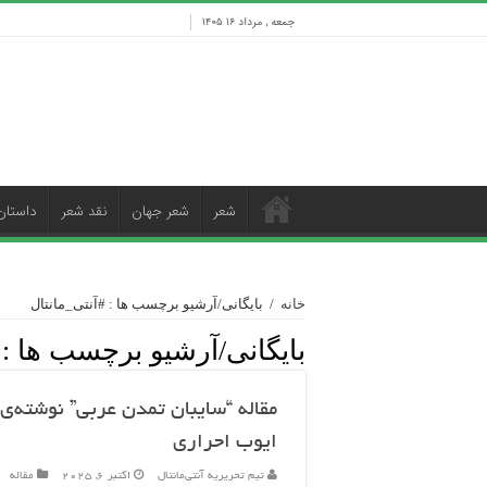
جمعه , مرداد ۱۶ ۱۴۰۵
شعر
شعر جهان
نقد شعر
داستان
خانه
/
بایگانی/آرشیو برچسب ها : #آنتی_مانتال
بایگانی/آرشیو برچسب ها :
مقاله “سایبان تمدن عربی” نوشته‌ی
ایوب احراری
تیم تحریریه آنتی‌مانتال
اکتبر 6, 2025
مقاله