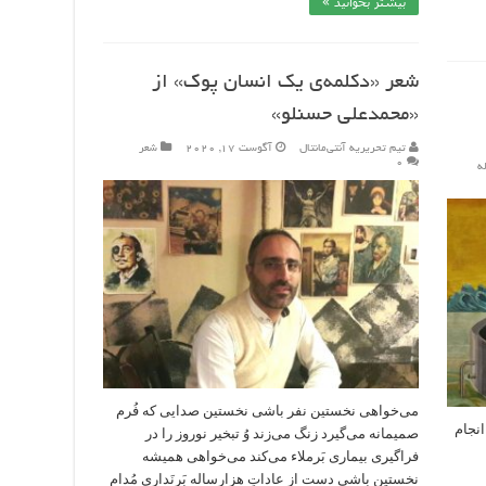
بیشتر بخوانید »
شعر «دکلمه‌ی یک انسان پوک» از
«محمدعلی حسنلو»
تیم تحریریه آنتی‌مانتال
آگوست 17, 2020
شعر
۰
ه
می‌خواهی نخستین نفر باشی نخستین صدایی که فُرم
انجام
صمیمانه می‌گیرد زنگ می‌زند وُ تبخیر نوروز را در
_
فراگیری بیماری بَرملاء می‌کند می‌خواهی همیشه
نخستین باشی دست از عادات‌ِ هزارساله بَرنَداری مُدام