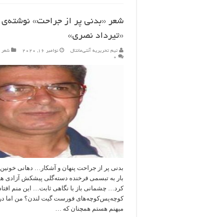
شعر «بدنی پر از جراحت» نوشته‌ی
«تیرداد نصری»
تیم تحریریه آنتی‌مانتال
نوامبر 16, 2020
شعر
۰
بدنی پر از جراحت پنهان و آشکار… دهانی خونین 
بار به تبسمی فرخنده دسته‌گلی پیشکش آزادی هد
کرد… چشمانی باز با نگاهی ثابت… این منم افتاد
کوچه‌پس‌کوچه‌های فورست گیت لندن؟ من اما در
میهنم هستم همچنان که …