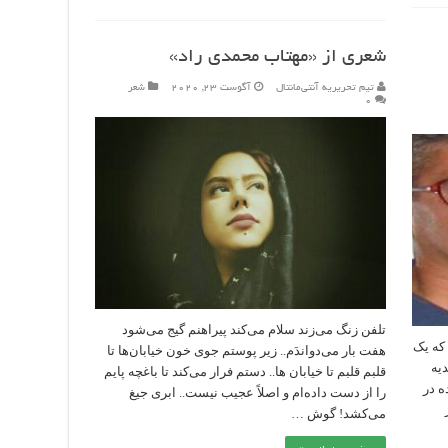
شعری از «مهتاب محمدی راد»
تیم تحریریه آنتی‌مانتال
آگوست 23, 2020
شعر
۰
تلفن زنگ می‌زند سلام می‌کند پیراهنم گیج می‌شود
که یک
هفت بار می‌دواندَم.. زیر پوستم جوی خون خیابان‌ها تا
یه
قلبم قلبم تا خیابان ها.. دستم فرار می‌کند تا باغچه پایم
ه در
را از دست داده‌ام و اصلاً عجیب نیست.. ابری جیغ
می‌کشد! گوش …