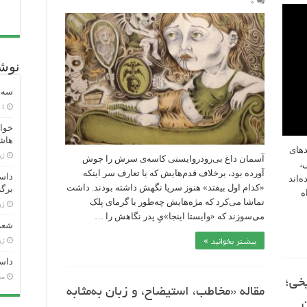
۰
نوشت
سه ش
1 هفته پیش
خوان
هاش
دهای
ژوئن
آسمان داغ بی‌رودروایستی کاسه‌ی سرش را جوش
،
آورده بود، برخلاف قدم‌هایش که با تعارف سر اینکه
داست
‌اند
«کدام اول بیفتد» هنوز سرپا نگهش داشته بودند. داشت
برگر
ه
تماشا می‌کرد که مژه‌هایش چه‌طور با گرمای پلک
ژوئن
می‌سوزند که «وایستا اینجا»یِ پدر نگاهش را …
شعر 
بیشتر بخوانید »
ژوئن
داست
می 26
یخی؛
مقاله «مخاطب، استیضاح، و زبان به‌مثابه
ن