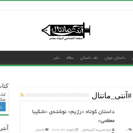
داستان جهان
نقد داستان
مقاله
نشر
کتا
#آنتی_مانتال
کتاب
شکی
را
داستان کوتاه «رژیم» نوشته‌ی «شکیبا
معظمی»
آنتی
۰
تیم تحریریه آنتی‌مانتال
ژانویه 31, 2021
داستان