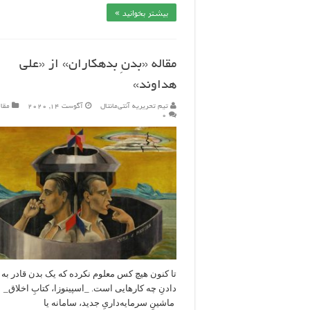
بیشتر بخوانید »
مقاله «بدنِ بدهکاران» از «علی
هداوند»
تیم تحریریه آنتی‌مانتال
آگوست 14, 2020
مقال
۰
تا کنون هیچ‌ کس معلوم نکرده که یک بدن قادر به 
دادنِ چه کار‌هایی است. _اسپینوزا، کتابِ اخلاق
ماشینِ سرمایه‌داریِ جدید، سامانه یا