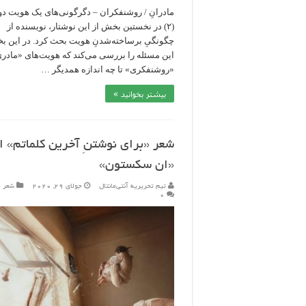
مادرانِ / روشنفکران – دگرگونی‌های یک هویت دو
(۲) در نخستین بخش از این نوشتار، نویسنده از
چگونگیِ برساخته‌شدنِ هویت بحث کرد. در این ب
این مسئله را بررسی می‌کند که هویت‌های «مادری
«روشنفکری» تا چه اندازه همدیگر …
بیشتر بخوانید »
شعر «برای نوشتنِ آخرین کلماتم» ا
«ان سکستون»
تیم تحریریه آنتی‌مانتال
جولای 29, 2020
شعر ج
۰