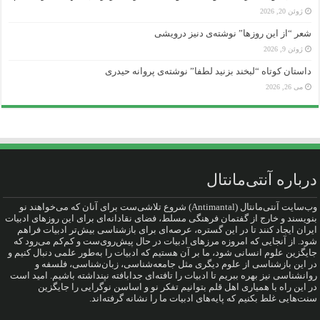
ژوئن 20, 2026
شعر “از این روزها” نوشته‌ی دنیز درویشی
ژوئن 9, 2026
داستان کوتاه “لبخند بزنید لطفا” نوشته‌ی پروانه حیدری
می 26, 2026
درباره آنتی‌مانتال
وب‌سایت آنتی‌مانتال (Antimantal) شروع تلاشی‌ست برای آنان که می‌خواهند نو
بنویسند و خارج از گفتمان فرهنگی مسلط، فضای نقادانه‌ای برای این روزهای ادبیات
ایران ایجاد کنند تا در این گستره، عرصه‌ای برای بازشناسی بیش‌تر ادبیات فراهم
شود. از آنجایی که امروزه مرزهای ادبیات در حال پیش‌روی‌ست و کم‌کم می‌رود که
جایگزین علوم انسانی شود، ما بر آن هستیم که ادبیات را به‌طور علمی دنبال کنیم و
در این بازشناسی از علوم دیگری مثل جامعه‌شناسی، زبان‌شناسی، فلسفه و
روانشناسی نیز بهره ببریم تا ادبیات را تافته‌ای جدا‌بافته نپنداشته باشیم. امید است
در این راه با همیاری اهل قلم بتوانیم تفکر نو و اساسن نوگرایی را جایگزین
سنت‌هایی غلط بکنیم که پایه‌های ادبیات ما را نشانه گرفته‌اند.