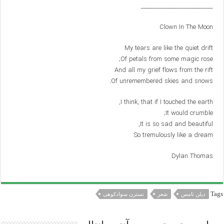
________________________
Clown In The Moon
My tears are like the quiet drift
Of petals from some magic rose;
And all my grief flows from the rift
Of unremembered skies and snows.
I think, that if I touched the earth,
It would crumble;
It is so sad and beautiful,
So tremulously like a dream
Dylan Thomas
Tags
دیلن تامس
شعر
نسترن سوادکوهی