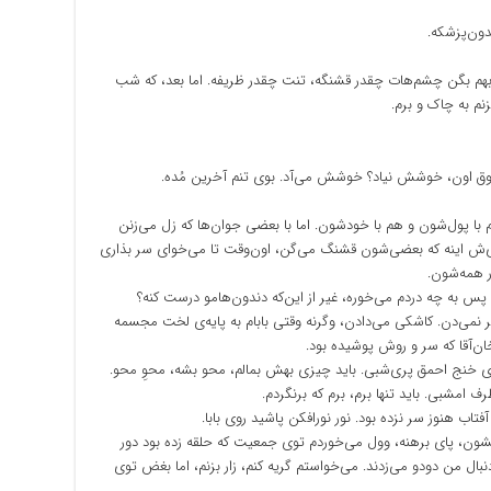
دون‌پزشکه.
 بهم بگن چشم‌هات چقدر قشنگه، تنت چقدر ظریفه. اما بعد، که شب
م به چاک و برم.
ذوق اون، خوشش نیاد؟ خوشش می‌آد. بوی تنم آخرین مُده.
ا پول‌شون و هم با خودشون. اما با بعضی جوان‌ها که زل می‌زنن
ی‌ش اینه که بعضی‌شون قشنگ می‌گن، اون‌وقت تا می‌خوای سر بذاری
ر همه‌شون.
، پس به چه دردم می‌خوره، غیر از این‌که دندون‌هامو درست کنه؟
 جر نمی‌دن. کاشکی می‌دادن، وگرنه وقتی بابام به پایه‌ی لخت مجسمه
ان‌آقا که سر و روش پوشیده بود.
ی خنج احمق پری‌شبی. باید چیزی بهش بمالم، محو بشه، محوِ محو.
ف امشبی. باید تنها برم، برم که برنگردم.
آفتاب هنوز سر نزده بود. نور نورافکن پاشید روی بابا.
یشون، پای برهنه، وول می‌خوردم توی جمعیت که حلقه زده بود دور
ل من دودو می‌زدند. می‌خواستم گریه کنم، زار بزنم، اما بغض توی