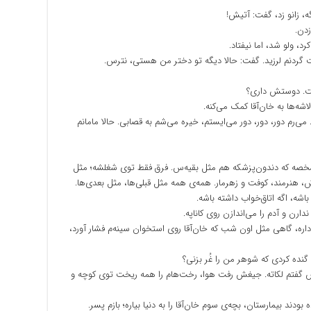
گه، زانو زد، گفت: آتیش!
زدن.
، ولو شد، اما نیفتاد.
ردنم لرزید. گفت: حالا دیگه تو دختر من هستی، نترس.
است. دوستش داری؟
شه‌ها به خان‌آقا کمک می‌کنه.
ی‌رم دور، دور، دور می‌ایستم، خیره می‌شم به قصابی. حالا مامانم
مشخصه که دندون‌پزشکه هم مثل بقیه‌س. فرق فقط توی شغلشه؛ مثل
، هنرمند، کوفت و زهرمار. همه‌ی همه مثل قبلی‌ها، مثل بعدی‌ها.
اشه، اگه اتاق‌خواب داشته باشه.
رن و آدم را می‌اندازن روی کاناپه.
داره، گاهی مثل اون شب که خان‌آقا روی استخوان سینه‌م فشار آورد،
ده کردی که شوهر من را غُر بزنی؟
ش گفتم لکاته. جیغش رفت هوا، رخت‌هام را همه ریخت توی کوچه و
ند بیمارستان، بچه‌ی سوم خان‌آقا را به دنیا بیاره؛ بازم پسر.