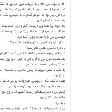
اگه او نبود، من حالا باید این‌قدر توی خیابون‌ها 
شب‌های اول بعد از اون تیپای مامان که از خونه بیر
مرد اول پیر بود. به خودم گفتم نباید بترسی. نگاه ان
رفت سمت شمال شهر.
چه خونه‌ای! همه‌چی درست، گرم و نرم. حسودیت نشه،
هیکلم، با چشم‌های بسته نفس‌نفس بزنه و خسته بشه
عوضش من را با نصرت‌جون آشنا کرد.
صدای ترمز ماشین بود توی کوچه. شنیدی؟
بالاخره تاکسی تلفنی هم رسید؟
نه، ماشین توی کوچه راه افتاد. تاکسی نبود، انگار نبو
بعد نصرت‌جون من را آورد این‌جا. این اتاقِ روی پشت
دستگیر بشم و نصیحت بشنوم.
یه شب داشتن می‌بردنم پیش مامان، با دستبند، اما من
پیرتر بود.
طرف عاشقم شد، با پوتین. هیچ‌وقت پوتین‌هاشو از 
بعد یه ماشین دیگه، و من زود گریه می‌کردم.
گفتم من دختر سرهنگم. راست گفتم، اما دروغ بود ک
خلاصه‌ش گفتن برو.
باید برم.
زیر چشمم چرا پُف کرده؟ نکنه توی ذوقش بزنه، خو