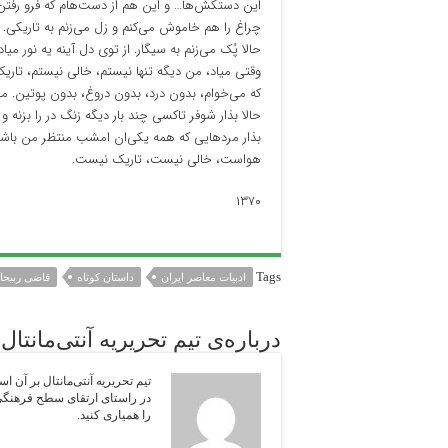
این دستکش‌ها… و این هم از دست‌هام که فرو رفتن 
چراغ را هم خاموش می‌کنم و زل می‌زنم به تاریکی. 
حالا پُک می‌زنم به سیگار. از توی دل آینه یه نور می
وقتی میاد، من دیگه تنها نیستم، خالی نیستم، تاریک
که می‌خوام، بدون درد، بدون دروغ، بدون پوتین. می
حالا بذار شوفر تاکسی چند بار دیگه زنگ در را بزنه 
بذار مردهایی که همه یکی‌ان امشب منتظر من باش
هواست، خالی نیست، تاریک نیست.
۱۳۷۰
Tags
ادبیات معاصر ایران
داستان کوتاه
قاضی ربیحا
درباره‌ی تیم تحریریه آنتی‌مانتال
تیم تحریریه آنتی‌مانتال بر آن ا
در راستای ارتقای سطح فرهنگی ج
را همیاری‌ کنید.