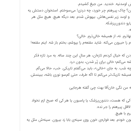
ش اومدنیه. خندید. من جیغ کشیدم.
ن؟ چاک پیرهنم جِر خورد، چه دردی! می‌سوختم. استخوان دستش یه
فت و اومد زیر نفس‌هاش. بیهوش شدم. بعد دیگه هیچ. هیچ مثل هر
و دندون‌پزشکه.
.
هاترم. نه، از همیشه خالی‌ترم. خالی؟
ا حیرون می‌کنه. شاید مقنعه‌م را بپوشم، بختم باز شه. اینم مقنعه!
دن که خیال کرده‌م تازه‌ان، هر سالِ این چند ساله. به مرد تازه فکر
ه می‌کنم؛ خالی برای پُر شدن، بدون درد.
ه شب. به جای «خالی»، باید می‌گفتم تاریکی. خب، حالا می‌گم.
 همیشه تاریک‌تر می‌کنم تا اگه طرف، حتی کم‌سو نوری باشه، ببینمش.
به من نگی خان‌آقا بهت چی گفته هرجایی
 کی که هست، دندون‌پزشک یا پاسبون یا هر کی که صبح ازم نخواد
ااقل پیرهنم را جر نده.
رم با هیچ.
 خودم. بعد فواره‌ی خون روی سینه‌ی بابا زد بیرون. سینه‌ش مثل یه