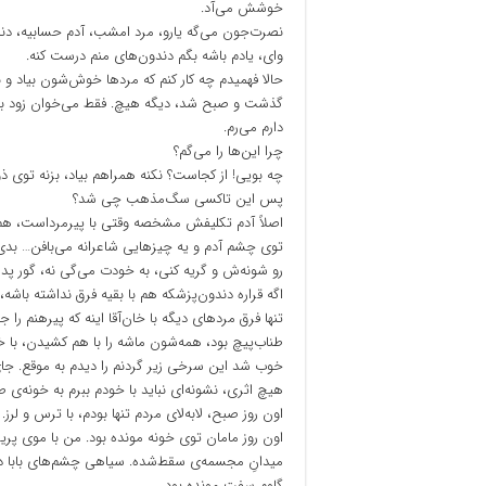
خوشش می‌آد.
نصرت‌جون می‌گه یارو، مرد امشب، آدم حسابیه، دن
وای، یادم باشه بگم دندون‌های منم درست کنه.
حالا فهمیدم چه کار کنم که مردها خوش‌شون بیاد و
گذشت و صبح شد، دیگه هیچ. فقط می‌خوان زود بزن
دارم می‌رم.
چرا این‌ها را می‌گم؟
چه بویی! از کجاست؟ نکنه همراهم بیاد، بزنه توی 
پس این تاکسی سگ‌مذهب چی شد؟
اصلاً آدم تکلیفش مشخصه وقتی با پیرمرداست، هم ب
توی چشم آدم و یه چیزهایی شاعرانه می‌بافن… بد
رو شونه‌ش و گریه کنی، به خودت می‌گی نه، گور پد
اگه قراره دندون‌پزشکه هم با بقیه فرق نداشته باشه
تنها فرق مردهای دیگه با خان‌آقا اینه که پیرهنم را
طناب‌پیچ بود، همه‌شون ماشه را با هم کشیدن، با خ
خوب شد این سرخی زیر گردنم را دیدم به موقع. جا
هیچ اثری، نشونه‌ای نباید با خودم ببرم به خونه‌ی طر
اون روز صبح، لابه‌لای مردم تنها بودم، با ترس و لرز. 
اون روز مامان توی خونه مونده بود. من با موی پر
میدانِ مجسمه‌ی سقط‌شده. سیاهی چشم‌های بابا دنبا
گلوم سفت مونده بود.