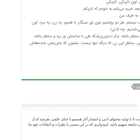
توی تاریکی. تاریکی.
بعد خیره می‌شم به خودم که تاریکم.
اد به طرف من.
 نیستم. هر دو روشنیم توی نور سیگار، با همیم. یه زن، یه مرد. اون
‌خندیم. چه لذتی!
و منتظر باشه. بذار دندون‌پزشکه هی با ساعتش ور بره و منتظر باشه.
ن. منتظرِ این زن که دیگه تنها نیست. بشنون که غش‌غش خنده‌هاش
وی
ست تا با تولید محتوای ادبی و انتشار آثار همسو با غنای علمی، هرچند اندک
امعه سهیم باشد. امیدواریم که در این مسیر با نظرات و انتقادات خود ما