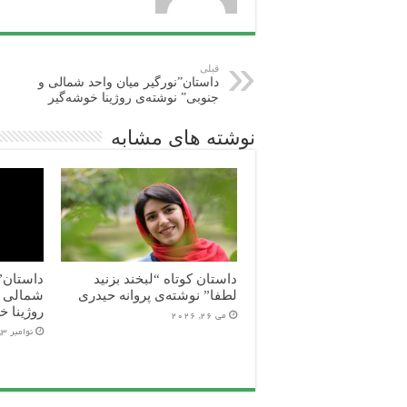
قبلی
داستان”نورگیر میان واحد شمالی و
جنوبی” نوشته‌ی روژینا خوشه‌گیر
نوشته های مشابه
داستان کوتاه “لبخند بزنید
داستان”ن
لطفا” نوشته‌ی پروانه حیدری
شمالی و
روژینا خ
می 26, 2026
نوامبر 3, 2025