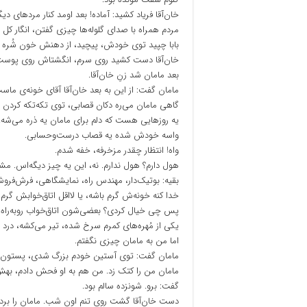
خان‌آقا فریاد کشید: آماده! بعد اومد کنار مردهای دی
مردم همراه با صدای گلوله‌ها چیزی گفتن، انگار کل 
بابا چپید توی خودش، پیچید، از دهنش خون شُره کرد
خان‌آقا دست کشید روی سرم، انگشتاش روی پوست گ
بعد مامان شد زنِ خان‌آقا.
مامان گفت: از این به بعد خان‌آقا آقای خونه‌ی م
گاهی مامان می‌ره دکان قصابی، توی تکه‌تکه کردن لا
یه روزهایی هست که دلم برای مامان یه ذره می‌شه. م
واسه خودش شده یه قصاب درست‌وحسابی.
واه! انتظار چقدر مزخرفه، خفه شدم.
هول دارم؟ هول ندارم. نه، این یه چیز دیگه‌اس. 
بقیه: بوتیک‌دار، مهندس راه، نمایشگاهی، فرش‌فروش
خدا کنه خونه‌ش گرم باشه، یا لااقل اتاق‌خوابش گرم ب
پس چی خیال کردی؟ بعضی‌شون اتاق‌خواب روبه‌راه ندا
یکی از مُهره‌های کمرم سرخ شده، تیر می‌کشه، درد 
اما من به مامان چیزی نگفتم.
مامان گفت: توی آستین خودم بزرگ شدی، پستون گن
مامان من را کتک زد. من هم به او فحش دادم، به
گفت: برو. شونزده سالم بود.
دست خان‌آقا گشت روی تنم اون شب. مامان را برده بود