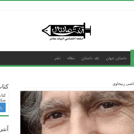
داستان جهان
نقد داستان
مقاله
نشر
اضی ربیحاوی
کتا
کتاب
شکی
را
آنتی