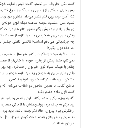
گفتم نکن خان‌آقا، می‌ترسم. گفت: ترس نداره، خو
پس خیال می‌کنی از زن چی برمی‌آد جز جیغ کشید
تکه آهن بود، روی تنم فشار می‌داد. فشار و درد ر
شب، مثل امشب، دوسه ساعت دیگه توی خونه‌ی یار
ای وای! یادم نره بهش بگم دندون‌هام هم درست کنه
وقتی دارم می‌رم به خونه‌ی یه مرد تازه، از همیشه تن
چه چرندیاتى می‌بافم امشب! تاکسی تلفنی چقدر آدم ر
اه، خفه‌خون بگیره!
نه، اصلاً به مرد تازه فکر نمی‌کنم. هر سال، عده‌ای بو
نمی‌کنم، فقط پیش از رفتن، خودم را خالی‌تر از همیش
چقدر با عینک سیاه توی خیابون راحت‌ترم، چه روز چ
وقتی دارم می‌رم به خونه‌ی یه مرد تازه، خودم را از
مشکی، بور، بلند، کوتاه، خلبان، شوفر، تاکسی.
مامان گفت: با همین ساطور دو شقه‌ت می‌کنم اگه 
گفتم قول داده عقدم بکنه
اگه یه روزی یکی عقدم بکنه… اونی که می‌خوام، هر
زود بزنم به چاک برم، پوتین‌هاش را از پاش دربیاره، ل
از فکرش بیام بیرون، حالا فکر رفتنم باشم. باید برم. ب
به سرخی ناخن‌های بلندم عادت کردم. سرخ، مثل خون
انار نرم شکافت.