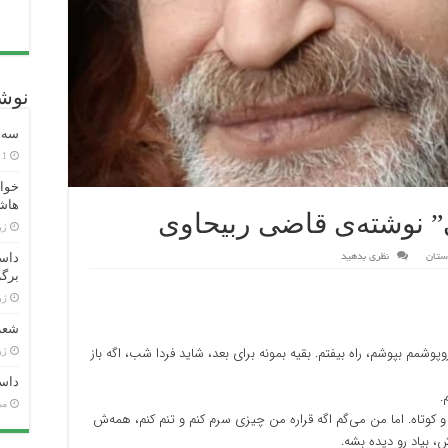
نوشت
سه ش
1 هفته پیش
خوان
هاش
” نوشته‌ی قاضی ربیحاوی
ژوئن
داست
ستان
نظری بدهید
برگر
ژوئن
شعر 
مم بپوشم، راه بیفتم. بقیه بمونه برای بعد، شاید فردا شب، اگه باز
ژوئن
داست
.
می 26
کوتاه. اما من می‌گم اگه قراره من چیزی سرم کنم و تنم کنم، همه‌ش
ش، بیاد رو دیده بشه.