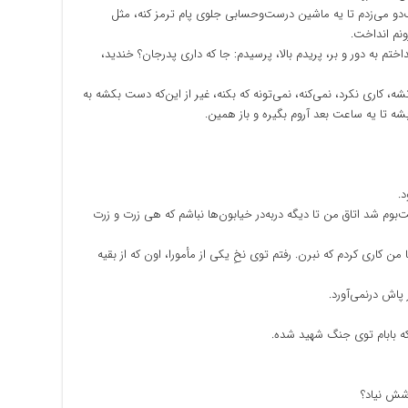
سگ‌دو می‌زدم تا یه ماشین درست‌وحسابی جلوی پام ترمز کنه، مثل
ونم انداخت.
داختم به دور و بر، پریدم بالا، پرسیدم: جا که داری پدرجان؟ خندید،
 کاری نکرد، نمی‌کنه، نمی‌تونه که بکنه، غیر از این‌که دست بکشه به
 تا یه ساعت بعد آروم بگیره و باز همین.
د.
‌بوم شد اتاق من تا دیگه در‌به‌در خیابون‌ها نباشم که هی زرت و زرت
 کاری کردم که نبرن. رفتم توی نخِ یکی از مأمورا، اون که از بقیه
پاش درنمی‌آورد.
ه بابام توی جنگ شهید شده.
شش نیاد؟