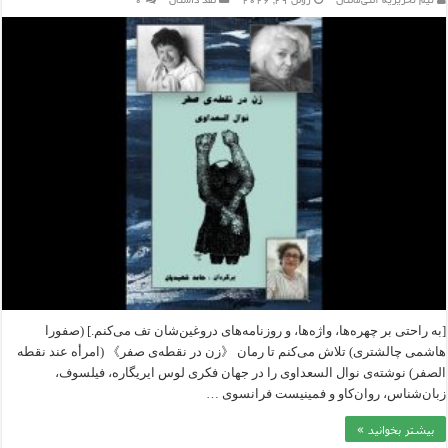
تیم تحریریه آنتی‌مانتال
ژوئن 29, 2026
نقد داستان
۰
[به راحتی بر چهره‌ها، واژه‌ها، و روزنامه‌های دروغین‌شان تف می‌کنم.] (صفورا
هاشمی چالشتری) تلاش می‌کنم تا رمان 《زن در نقطه‌ی صفر》 (امرأه عند نقطه
الصفر) نوشته‌ی نوال السعداوی را در جهان فکری لوس ایریگاره، فیلسوف،
زبان‌شناس، روان‌کاو و فمینیست فرانسوی …
بیشتر بخوانید »