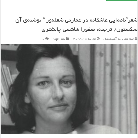
شعر”نامه‌‎ایی عاشقانه در عمارتی شعله‌ور ” نوشته‌ی آن
سکستون/ ترجمه: صفورا هاشمی چالشتری
تیم تحریریه آنتی‌مانتال
فوریه 15, 2025
شعر جهان
۰