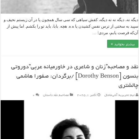
دیگه نه، دیگه نه نه دیگه، کفش سیاهی که سی سال همچون پا در آن زیستم نحیف و
سپید به سختی از ترس نفس کشیدن یا ه.ه. هچه. بابا، باید تو را بکشم. اما پیش از
آن‌که فرصت یابم، مردی؛ …
بیشتر بخوانید »
نقد و مصاحبه”زنان و شاعری در خاورمیانه عربی”دوروتی
بنسون [Dorothy Benson] /برگردان: صفورا هاشمی
چالشتری
تیم تحریریه آنتی‌مانتال
اکتبر 1, 2025
مصاحبه
,
نقد داستان
۰