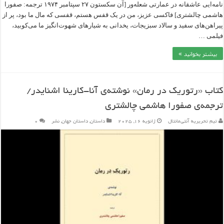
نامه‌‎ایی عاشقانه در عمارتی شعله‌ور [آن سکستون ۲۷ سپتامبر ۱۹۷۴ ترجمه: صفورا
هاشمی چالشتری] فاکسی عزیز، من در یک قفس هستم، قفسی که مال ما بود، پر از
پیراهن‌‎های سفید و سالاد سبزیجات، یخ‎دانی به شیارهای شهوت‌‎انگیز ما می‌کوبید،
فیلمی …
بیشتر بخوانید »
کتاب «رتوریک در رمان» نوشته‌ی آنا-کارینا اشنایدر/
ترجمه‌‎ی صفورا هاشمی چالشتری
تیم تحریریه آنتی‌مانتال
ژانویه 16, 2025
داستان
,
داستان جهان
,
نشر
۰