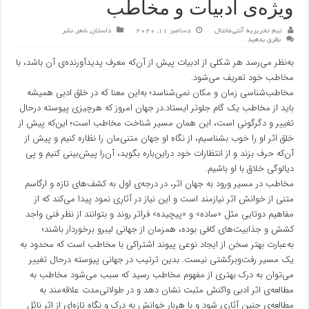
ویژه‌ی ادبیات و مخاطب
تیم تحریریه آنتی‌مانتال
دسامبر 11, 2020
داستان
,
شعر
,
نشر
نظری بدهید
به‌نظر می‌رسد هر شکلی از ادبیات پیش از آن‌که معرف پدید‌آورنده‌ی آن باشد، با
مخاطب خود تعریف می‌شود.
مخاطب‌شناسی زمان و مکان نمی‌شناسد؛ به‌این معنا که در خلق ادبی همیشه
باید از مخاطب یک گام جلوتر ایستاد.در جهان امروز که هرچیزی پیوسته درحال
تغییر و دگرگونی است، این همان مسیر شناخت مخاطب است؛ این‌که پیش از
خلق اثر او را خوب بشناسیم، از نگاه او جهان متنی‌مان را نظاره کنیم و پیش از
آن‌که حرف بزند و از انتظارات خود در‌این‌باره بگوید، آن‌را پیش‌بینی کنیم و‌ پی
دیالوگی خلاق با او باشیم.
مخاطب در مسیر ورود به جهان اثر، در درجه‌ی اول به کشف‌های تازه و ارگاسم
متنی از خوانش اثر نیازمند است و این نیاز در آثاری نمود پیدا می‌کند که از
مفاهیم دوتایی مثل «ساده‌» و «پیچیده» فراتر روند و بتوانند از نظر فنی واجد
کشش و جذابیت‌های کافی بوده، همزمان از جهانی لیبرو برخوردار باشند؛
به‌عبارت بهتر سخن از ایجاد نوعی پیوند اشتراکی با مخاطب است که محدود به
یک مسیر رفت‌و‌برگشتی نیست. بدین ترتیب در جهانی پیوسته در‌حال تغییر
می‌توان به درک بهتری از مفهوم مخاطب رسید که سبب می‌شود مخاطب به
مطالعه‌ی اثر ادبی واکنش مثبت نشان دهد و در طولانی‌مدت علاقه‌مند به
مطالعه‌ی چنین آثاری شود و با هربار خوانش به درک و نگاه تازه‌ای از اثر نائل