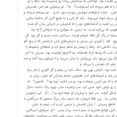
ین غلتیده بود. گونه‌اش به سنگفرش پیاده رو چسبیده بود. پاها را تو
 را به هم مربوط کند (سرنوشت؟… نه؟… تو پیشونی هر کس تقدیرش
 شاید از قیافه‌م خوشش نیومده بود. نامرد…. تو سینه‌ام ایستاد و
باز خونه می‌مونه… باید کار کنی و به هیچ کاری کار نداشته باشی.
 پر کشید و گذشته‌های دور را که کمابیش در تاریکی زمان گم شده
فهمید که بی‌کاره است، نه درسی، نه سوادی و نه حرفه‌ای (آخ! چه
 همیشه از رنگ گل باقلا خوشم اومده. سرتاسر دشت سبزه و گل بود. گل
وپیچ… کلم…) کبودی تن پدرش و خرنش‌های جان خراشش که از بیخ گلو
د، تکانش داد. پاها را بیشتر تو شکم جمع کرد و لحظه‌ای چشم‌ها را
یک شب که وسط کرته هندوانه، تو آلاچیق خوابیده بود، عمرش به آخر
 بیل می‌رود مار، پی‌پایش را نیش می‌زند و تا ورزاوی پیدا کنند و نمد
 زهر، کار خودش را می‌کند و …
ر شده بود. خیابان تهی بود. سگ نکره پر پشم و گل آلودی از کنار مراد
 شد و شیشه‌های کدر، هم‌چون چشم بیماران کم خون، زردی زد.
 را که دور گردن پیچانده بود، رو سر کشید. (وبا بود؟… طاعون؟… نه،
را رو دوش خود حس کرد. سر تراشیده مادر، چهره رنگ باخته، دماغ
شکل گرفت. سر خود را بیش‌تر تو حوله فرو برد (… آخ… این تیفوس
 بنا… زری باقلا فروش، ننه رحیم، برادر بزرگ منصور که می‌گفتن با
 قاطع پسرش…) باران لباسش را خیس کرد و آب، نم‌نم به تنش
این قولنج لعنتی‌م از سرم دست بردار نیس… آخ، سربازای امریکایی
 برای امریکایی‌ها کار می‌کرد. بیرون شهر خانه می‌ساختند، خانه‌های