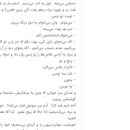
حسابی می‌شه… اول یه کت می‌خرم… امشب‌م یه شام
غلت زد و چهره مراد درهم رفت (آی ببری طاس!) و دو
– نوبت تو نیس.
– می‌دونم… ولی می‌خوام یه دور دیگه بریزم.
– سر دور بهت می‌رسه
– می‌خوام امتحانشون کنم
– اگه می‌خوای بازی کنی، بهت بگم که جر زدن تو کار 
می‌کنیم، بعدم حساب می‌کنیم… اگه بخوای دبه در آری 
و مراد به آرامی طاس‌ها را رو زمین ول داد و حوله ر
– پنج و دو.
– لاکردار طاس می‌کاره.
– شد سه تومن.
– بخون
– یه تومن.
و صدای مرد جوانی که چین به پیشانیش نشسته بود
گوششان پیچید:
آخه اینم شد کار؟… آدم سر جونش قمار می‌کنه؟… خو
و مراد می‌اندیشید (تا حالا که پنج عقبم… اما اگه
کشید.
خورشید، دوباره بیرون زد و گرمای بی‌مصرف خود را 