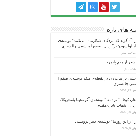
ه های تازه
“آن‌گونه که مردگان شکارمان می‌کنند” نوشته‌ی
ز اولسون/ برگردان: صفورا هاشمی چالشتری
عر از میم پایمزد
شی بر کتاب زن در نقطه‌ی صفر نوشته‌ی صفورا
می چالشتری
 29, 2026
ان کوتاه “مرده‌ها” نوشته‌ی آگوستینا باستریکا/
دان: شهاب نادری‌مقدم
 20, 2026
“از این روزها” نوشته‌ی دنیز درویشی
 9, 2026