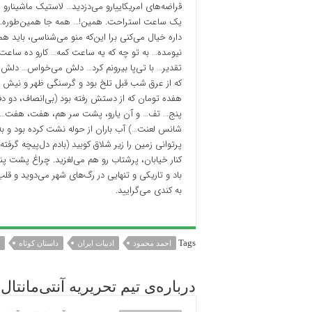
قراضه‌های امریکاییارو می‌دزدید… لاستیک ماشینار
یک ساعت استراحت. همین!… همه جا همین‌طوره. اگ
داره خیال می‌کنی برا این‌که منو می‌شناسی، باید ه
نیومده… به تو چه که یه ساعت کمه… کارو ده سا
تقدیر… با تی‌پا بیرونم کرد… دلش می‌خواس… دلش… ن
که از عرق شب قبل تلخ بود و گرسنگی ظهر و نیش س
هفده تومان که از دستش رفته بود (بی‌انصاف، دو دف
پنج… تف… و آن یارو، پشت سر هم، هفت، هفت… و م
شانس لعنت…) آب باران از حوله نشت کرده بود و به گ
پرتوانی زمین را زیر شلاق کوبید (بادم دل‌پیچه گرفت
کنار خیابان، پرشتاب رو هم می‌لغزید. چراغ پشت پ
باد و تاریکی و تنهایی در رگ‌های شهر می‌دوید و ق
به کندی می‌گرایید.
Tags
احمد محمود
ادبیات ایران
داستان کوتاه
درباره‌ی تیم تحریریه آنتی‌مانتال