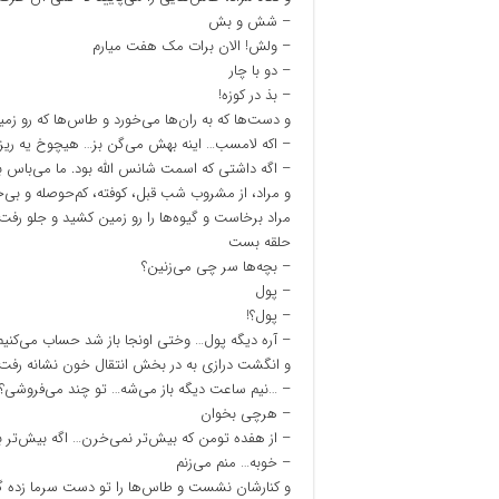
– شش و بش
– ولش! الان برات مک هفت میارم
– دو با چار
– بذ در کوزه!
و دست‌ها که به ران‌ها می‌خورد و طاس‌ها که رو ز
– اکه لامسب… اینه بهش می‌گن بز… هیچوخ یه ریز
– اگه داشتی که اسمت شانس الله بود. ما می‌باس بر
و مراد، از مشروب شب قبل، کوفته، کم‌حوصله و بی‌ح
مراد برخاست و گیوه‌ها را رو زمین کشید و جلو 
حلقه بست
– بچه‌ها سر چی می‌زنین؟
– پول
– پول؟!
– آره دیگه پول… وختی اونجا باز شد حساب می‌کنی
و انگشت درازی به در بخش انتقال خون نشانه رفت
– …نیم ساعت دیگه باز می‌شه… تو چند می‌فروشی؟
– هرچی بخوان
– از هفده تومن که بیش‌تر نمی‌خرن… اگه بیش‌تر
– خوبه… منم می‌زنم
و کنارشان نشست و طاس‌ها را تو دست سرما زده گرد