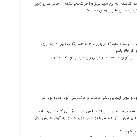
 شاهانه، یه پن سیر عرق و آخر شب‌م نشمه…) طاس‌ها رو زمین
باره طاس‌ها را از زمین برداشت.
ما نیست. مارو که می‌بینی، همه هم‌دیگه رو قبول داریم. بازی
از حالا پاشو.
ا دور گردن محکم کرد و نرمی ران خود را تو پنجه فشرد.
 و موی کهربایی رنگی داشت و چشمانش گود افتاده بود، تو
نشو می‌فروشه و رو پولش طاس می‌ریزه؟… آی که چه بی‌خیالین!
 همه رو ببرم… آخ…) و سرما تو تنش دوید و سوز به گوش‌هایش تیغ
رو شهر پاشید.