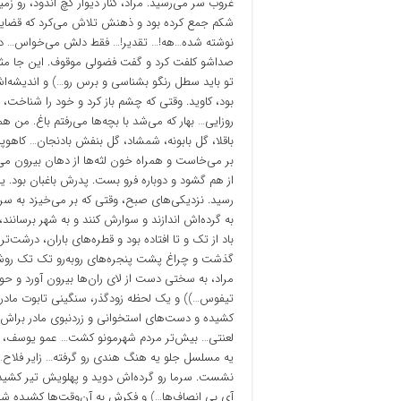
غروب سر می‌رسید. مراد، کنار دیوار گچ اندود، رو زم
شکم جمع کرده بود و ذهنش تلاش می‌کرد که قضایا
نوشته شده…هه!… تقدیر!… فقط دلش می‌خواس… دلش …
صداشو کلفت کرد و گفت فضولی موقوف. این جا مثل سر
تو باید سطل رنگو بشناسی و برس رو…) و اندیشه‌اش
بود، کاوید. وقتی که چشم باز کرد و خود را شناخت، 
روزایی… بهار که می‌شد با بچه‌ها می‌رفتم باغ. من
باقلا، گل بابونه، شمشاد، گل بنفش بادنجان… کاه
بر می‌خاست و همراه خون لثه‌ها از دهان بیرون می‌ز
از هم گشود و دوباره فرو بست. پدرش باغبان بود. 
رسید. نزدیکی‌های صبح، وقتی که بر می‌خیزد به سراغ
به گرده‌اش اندازند و سوارش کنند و به شهر برسانند،
باد از تک و تا افتاده بود و قطره‌های باران، درشت‌ت
گذشت و چراغ پشت پنجره‌های روبه‌رو تک تک روشن
مراد، به سختی دست از لای ران‌ها بیرون آورد و حوله
تیفوس…)) و یک لحظه زودگذر، سنگینی تابوت مادر 
کشیده و دست‌های استخوانی و زردنبوی مادر براش 
لعنتی… بیش‌تر مردم شهرمونو کشت… عمو یوسف، عباس
یه مسلسل جلو یه هنگ هندی رو گرفته… زایر فلاح…
نشست. سرما رو گرده‌اش دوید و پهلویش تیر کشید (
آی بی انصاف‌ها…) و فکرش به آن‌وقت‌ها کشیده شد که