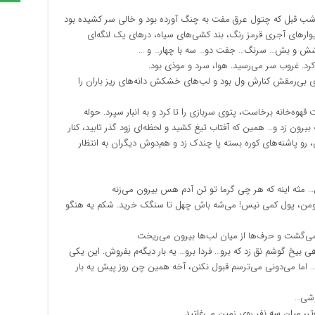
، شب قبل که چتول عرق مفت به چنگ آورده بود و خالی سر کشیده بود
ارهای آجری قرمز رنگ، بند کشی‌های سیاه، درهای یک لنگه‌ای
ود…شش و بش… سرنگ… جفت دو… سه با چهار… و …
 کرد. غروب سر می‌رسید. هوا، سرد و موذی بود.
ی بی‌رمقش کنارش ول بود و لب‌های خشکش دانه‌های ریز باران را
قهوه‌خانه برخاست، پتوی سربازی را تا کرد و به انبار سپرد. حوله
ه بیرون زد و… همین که آفتاب تیغ کشید و لحظه‌ای زود گذر تابید، کنار
، رو پاشنه‌های کوره بسته پا چندک زد و هم‌دوش دیگران به انتظار
ه اینه که هر چی گرما تو تن آدم هس بیرون می‌زنه
تومن، پول کمی نیس! می‌شه باش چهل تا سنگک خرید. شکم یه هنگو
 می‌گشت و حرف‌ها از میان لب‌ها بیرون می‌ریخت
 بیخ گوشم نق زد که برو… فردا برو… یه بار دیگه‌م بفروش. این یکی
… اما می‌دونی می‌ترسم قبول نکنن، آخه همین چن روز پیش یه بار
وشی…
تر، میان سه نفر روی زمین می‌غلتید