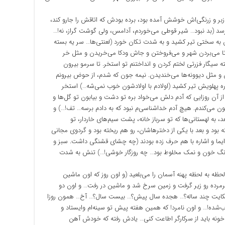
ز زبر و زرنگی‌اش خوشش آمده بود، برده بودش که اتاقش را جارو کند،
سد (بد نبود… شیر قوطی می‌خوردم، آدامس، ولی گوشت گراز، نه!…
 به سختی تیر کشید و به شدت تکان خورد (لعنتی‌ها… سر یه بسته
ا می‌بردن شهر و می‌فروختن و جاش ودکا می‌خریدن و مثل خر
یگار فزرتی لختم کردن و انداختنم تو استخر. تا سرمو بیرون
و مثل دیوونه‌ها می‌خندیدن. نیمه جون که شدم، از حوض بیرونم
اره پهلویش تیر کشید (اولادم با اولادشون خوب نمی‌شه…) استخر
 از آن روزایی که آدم دلش می‌خواد بره تو دشت و بیابون تو گل‌ها و
جون می‌کندم. هیچ آدم خداشناسی‌م نبود که به دادم برسه… تف!…) و
عد، به لهستانی‌ها که تو سرباز خانه، پشت سیم‌های خاردار، تو
بود و بعد با یکی از دخترهاشان، رو هم ریخته بود و گردوی مجانی
ا ایما و اشاره با هم حرف زده بودند (چه چشای قشنگی داشت. سبز و
رنگ خون و نمک مخلوط بود… چه روزگار خوشی!…) تنش به شدت
ه به لحظه پهنه آسمان را می‌بلعید (و اون روز که اون ماشین
یرمرده رو زیر گرفت و زمین سرخ شد و ماشین در رفت… و اون دو
حکایت چند ساله؟… هجده سال پیش؟… بیست سال؟… آخ… همون‌ روزا
ب‌شده!… و اون نامرد! که همین هفته پیش تو سینه‌ام وایستاد و
خونه باید از سرکارگر اطاعت کنی… یادش رفته که خودش آهن