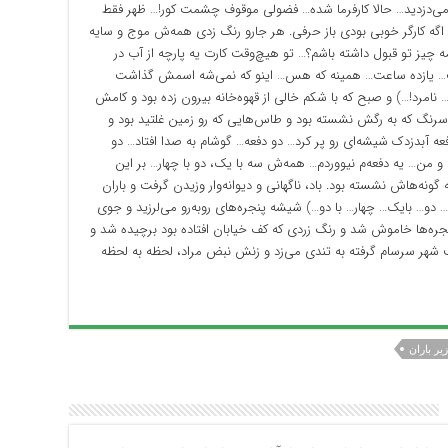
و می‌دزدید… حالا کارفرما شده… فضولی موقوف چشمت کور!… ظهر فقط
ه کارگر خوبی بودی باز حرفی. هر جارو رنگ زدی همه‌ش موج و سایه
مه چیز تو قبول داشته باشم؟… تو هیچ‌وقت کارت یه پارچه از آب در
عت… یازده ساعت… همینه که هس… اینو که نمی‌شه اسمش گذاشت
امرد!…) و صبح که با شکم خالی از قهوه‌خانه بیرون زده بود و کامش
رنگ که به رگش نشسته بود و طاس‌هایی که رو زمین غلتید بود و
عه آبدزدک شیشه‌ای رو پر کرد… دو دفعه… گوشام به صدا افتاد… دو
ن… یه دفعه‌م نیووردم… همه‌ش سه با یک، دو با چهار… بر این
ونه‌هاش نشسته بود. باد، ناگهانی و دیوانه‌وار وزیدن گرفت و باران
ه… دو… بایک… چهار… با دو…) شیشه پنجره‌های روبه‌رو می‌لرزید و جوی
نجره‌ها خاموش شد و رنگ زردی که کف خیابان افتاده بود برچیده شد و
لب شهر سرسام گرفته به تندی می‌زد و زنش نبض مراد، لحظه به لحظه
زیر باران