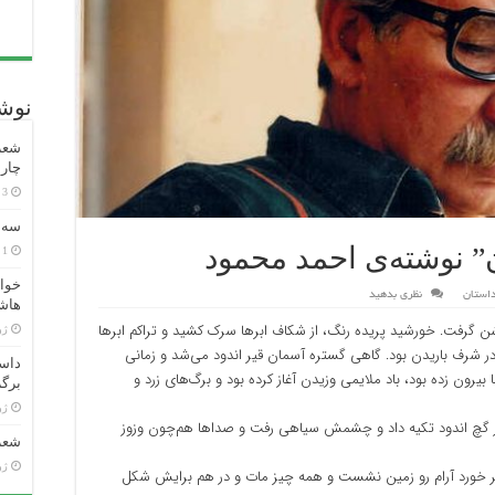
نوشت
شعر 
چارل
3 ساعت پیش
سه ش
ن” نوشته‌ی احمد محمود
1 هفته پیش
خوان
استان
نظری بدهید
هاش
شن گرفت. خورشید پریده رنگ، از شکاف ابرها سرک کشید و تراکم ابرها
ژوئن
در شرف باریدن بود. گاهی گستره آسمان قیر اندود می‌شد و زمانی
داست
یرون زده بود، باد ملایمی وزیدن آغاز کرده بود و برگ‌های زرد و
برگر
ژوئن
ر گچ اندود تکیه داد و چشمش سیاهی رفت و صداها هم‌چون وزوز
شعر 
ژوئن
سر خورد آرام رو زمین نشست و همه چیز مات و در هم برایش شکل