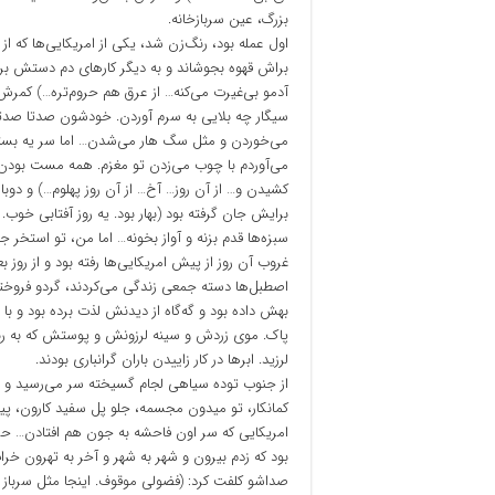
بزرگ، عین سربازخانه.
اول عمله بود، رنگ‌زن شد، یکی از امریکایی‌ها که ا
براش قهوه بجوشاند و به دیگر کارهای دم دستش بر
آدمو بی‌غیرت می‌کنه… از عرق هم حروم‌تره…) کمرش
سیگار چه بلایی به سرم آوردن. خودشون صدتا صدت
می‌خوردن و مثل سگ هار می‌شدن… اما سر یه بسته س
می‌آوردم با چوب می‌زدن تو مغزم. همه مست بودن 
کشیدن و… از آن روز… آخ… از آن روز پهلوم…) و دوب
برایش جان گرفته بود (بهار بود. یه روز آفتابی خوب.
سبزه‌ها قدم بزنه و آواز بخونه… اما من، تو استخر 
غروب آن روز از پیش امریکایی‌ها رفته بود و از روز ب
اصطبل‌ها دسته جمعی زندگی می‌کردند، گردو فروخته 
بهش داده بود و گه‌گاه از دیدنش لذت برده بود و ب
پاک. موی زردش و سینه لرزونش و پوستش که به 
لرزید. ابرها در کار زاییدن باران گرانباری بودند.
از جنوب توده سیاهی لجام گسیخته سر می‌رسید و لحظ
کمانکار، تو میدون مجسمه، جلو پل سفید کارون، پ
امریکایی که سر اون فاحشه به جون هم افتادن… 
بود که زدم بیرون و شهر به شهر و آخر به تهرون خرا
صداشو کلفت کرد: (فضولی موقوف. اینجا مثل سرباز 