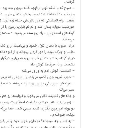
گرفت…
… صبح که با شکم تهی از قهوه خانه بیرون زده بود
و زمانی اندک نشئه شده بود. بخش انتقال خون، دیو
سفید، لوله لاستیکی که دور بازویش حلقه زده ب
خورشید، دوباره پنهان شد و نم نم باران، زمین را تر
گونه‌های استخوانی مراد برجسته می‌نمود. دست‌ها
می‌مکید.
مراد، صبح، با دهان تلخ، خمود و بی‌امید، از رو تخت 
نخ‌نما و چرک مرده را دور گردن پیچاند و از قهوه‌خان
دیوار کوتاه بخش انتقال خون، پهلو به پهلوی دیگران
نشست و به حرف‌ها گوش داد
– لامسب! گوش آدم به وز وز می‌فته
– خوب شیره جون آدمو می‌کشن… شوخی که نیس… مث
– عوضش سور یکی دو روز روبه راه می‌شه. هفده 
سیر می‌کنه
و چانه‌های کشیده تکان می‌خورد و آرواره‌ها رو هم
– زنم پا به ماهه… دیشب نذاشت اصلاً چرت بزنم، هی
دو روزه امورمون بگذره، شاید سببی شد… خدا بزرگه
دیگه‌م فروخته‌م…
– به کسی چه مربوطه؟ تو داری خون خودتو می‌فر
و نگاه مراد، طاس‌هایی را می‌پایید که کمی آن طرف‌