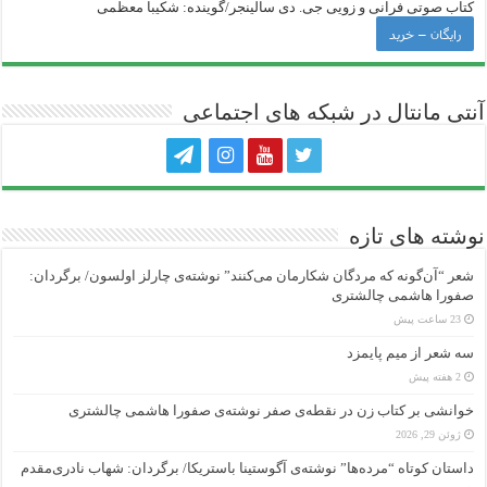
کتاب صوتی فرانی و زویی جی‌. دی سالینجر/گوینده: شکیبا معظمی
رایگان – خرید
آنتی ‌مانتال در شبکه های اجتماعی
نوشته های تازه
شعر “آن‌گونه که مردگان شکارمان می‌کنند” نوشته‌ی چارلز اولسون/ برگردان:
صفورا هاشمی چالشتری
23 ساعت پیش
سه شعر از میم پایمزد
2 هفته پیش
خوانشی بر کتاب زن در نقطه‌ی صفر نوشته‌ی صفورا هاشمی چالشتری
ژوئن 29, 2026
داستان کوتاه “مرده‌ها” نوشته‌ی آگوستینا باستریکا/ برگردان: شهاب نادری‌مقدم