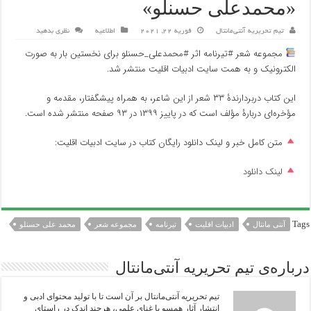
«محمدعلی حسنلو»
تیم تحریریه آنتی‌مانتال
فوریه 22, 2021
اطلاعیه
نظری بدهید
مجموعه شعر #تیرنامه اثر #محمدعلی_حسنلو برای نخستین بار به صورت
الکترونیک و به همت سایت ادبیات اقلیت منتشر شد.
این کتاب دربردارندۀ ۳۳ شعر از این شاعر، به همراه پیشگفتار، مقدمه و
مؤخره‌ای دربارۀ مؤلف است که در پاییز ۱۳۹۹ در ۹۳ صفحه منتشر شده است.
متن کامل خبر و لینک دانلود رایگان کتاب در سایت ادبیات اقلیت:
لینک دانلود
Tags
آنتی مانتال
ادبیات اقلیت
تیرنامه
مجموعه شعر
محمد علی حسنلو
درباره‌ی تیم تحریریه آنتی‌مانتال
تیم تحریریه آنتی‌مانتال بر آن است تا با تولید محتوای ادبی و
انتشار آثار همسو با غنای علمی، هرچند اندک در راستای